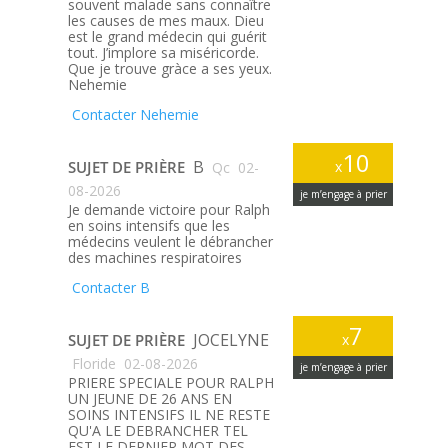
souvent malade sans connaître
les causes de mes maux. Dieu
est le grand médecin qui guérit
tout. J’implore sa miséricorde.
Que je trouve gràce a ses yeux.
Nehemie
Contacter Nehemie
10
B
SUJET DE PRIÈRE
x
Qc
02-
08-2026
je m’engage à prier
Je demande victoire pour Ralph
en soins intensifs que les
médecins veulent le débrancher
des machines respiratoires
Contacter B
7
JOCELYNE
SUJET DE PRIÈRE
x
Floride
02-08-2026
je m’engage à prier
PRIERE SPECIALE POUR RALPH
UN JEUNE DE 26 ANS EN
SOINS INTENSIFS IL NE RESTE
QU'A LE DEBRANCHER TEL
EST LE DERNIER MOT DES