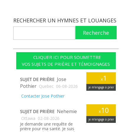
RECHERCHER UN HYMNES ET LOUANGES
Recherche
CLIQUER ICI POUR SOUMETTRE
VOS SUJETS DE PRIÈRE ET TÉMOIGNAGES
1
Jose
SUJET DE PRIÈRE
x
Pothier
Quebec
06-08-2026
je m’engage à prier
Contacter Jose Pothier
10
Nehemie
SUJET DE PRIÈRE
x
Ottawa
02-08-2026
je m’engage à prier
Je demande une requête de
prière pour ma santé. Je suis