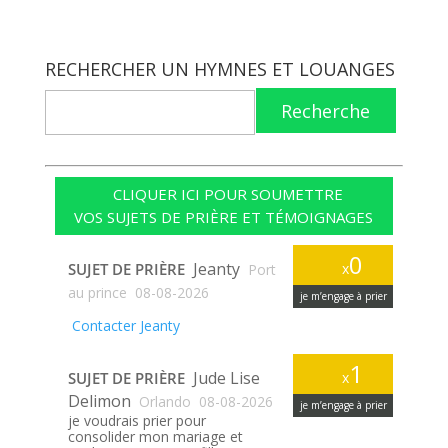
RECHERCHER UN HYMNES ET LOUANGES
Recherche
CLIQUER ICI POUR SOUMETTRE
VOS SUJETS DE PRIÈRE ET TÉMOIGNAGES
0
Jeanty
SUJET DE PRIÈRE
x
Port
au prince
08-08-2026
je m’engage à prier
Contacter Jeanty
1
Jude Lise
SUJET DE PRIÈRE
x
Delimon
Orlando
08-08-2026
je m’engage à prier
je voudrais prier pour
consolider mon mariage et