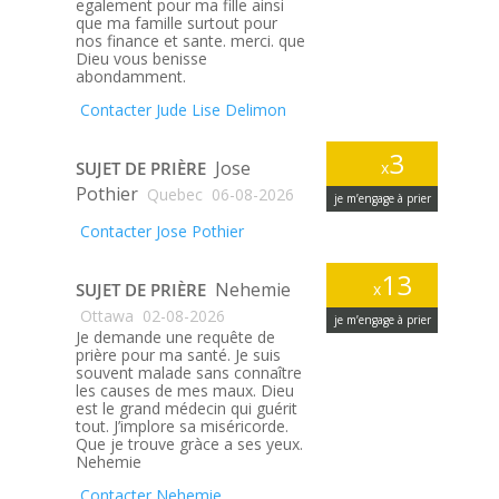
egalement pour ma fille ainsi
que ma famille surtout pour
nos finance et sante. merci. que
Dieu vous benisse
abondamment.
Contacter Jude Lise Delimon
3
Jose
SUJET DE PRIÈRE
x
Pothier
Quebec
06-08-2026
je m’engage à prier
Contacter Jose Pothier
13
Nehemie
SUJET DE PRIÈRE
x
Ottawa
02-08-2026
je m’engage à prier
Je demande une requête de
prière pour ma santé. Je suis
souvent malade sans connaître
les causes de mes maux. Dieu
est le grand médecin qui guérit
tout. J’implore sa miséricorde.
Que je trouve gràce a ses yeux.
Nehemie
Contacter Nehemie