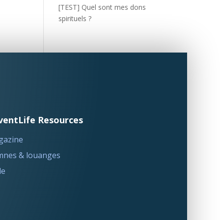
[TEST] Quel sont mes dons
spirituels ?
ventLife Resources
gazine
nes & louanges
le