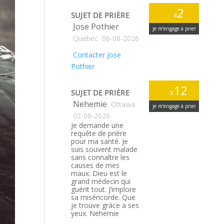
2
SUJET DE PRIÈRE
x
Jose Pothier
je m’engage à prier
Quebec
06-08-2026
Contacter Jose
Pothier
12
SUJET DE PRIÈRE
x
Nehemie
Ottawa
je m’engage à prier
02-08-2026
Je demande une
requête de prière
pour ma santé. Je
suis souvent malade
sans connaître les
causes de mes
maux. Dieu est le
grand médecin qui
guérit tout. J’implore
sa miséricorde. Que
je trouve gràce a ses
yeux. Nehemie