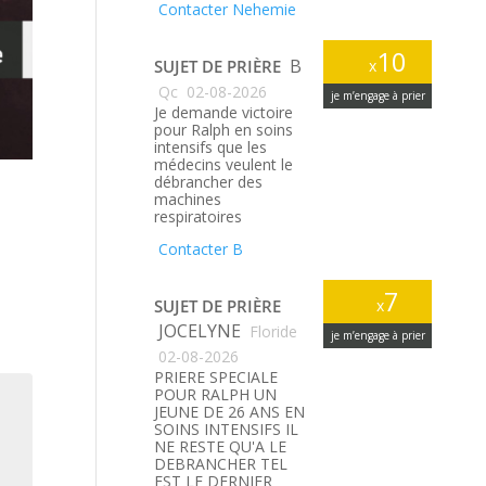
Contacter Nehemie
10
B
SUJET DE PRIÈRE
x
Qc
02-08-2026
je m’engage à prier
Je demande victoire
pour Ralph en soins
intensifs que les
médecins veulent le
débrancher des
machines
respiratoires
Contacter B
7
SUJET DE PRIÈRE
x
JOCELYNE
Floride
je m’engage à prier
02-08-2026
PRIERE SPECIALE
POUR RALPH UN
JEUNE DE 26 ANS EN
SOINS INTENSIFS IL
NE RESTE QU'A LE
DEBRANCHER TEL
EST LE DERNIER