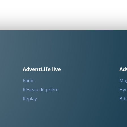
AdventLife live
Ad
Radio
Ma
Réseau de prière
Hym
Replay
Bib