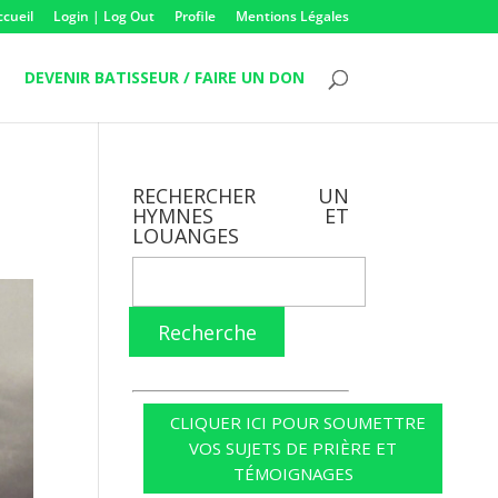
ccueil
Login | Log Out
Profile
Mentions Légales
DEVENIR BATISSEUR / FAIRE UN DON
RECHERCHER UN
HYMNES ET
LOUANGES
Recherche
CLIQUER ICI POUR SOUMETTRE
VOS SUJETS DE PRIÈRE ET
TÉMOIGNAGES