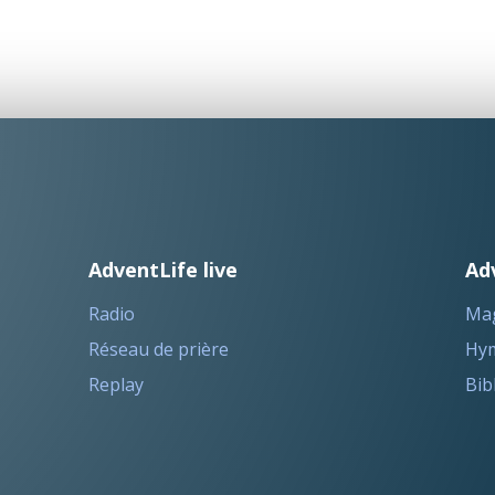
AdventLife live
Ad
Radio
Ma
Réseau de prière
Hym
Replay
Bib