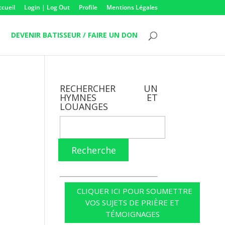
ccueil
Login | Log Out
Profile
Mentions Légales
DEVENIR BATISSEUR / FAIRE UN DON
RECHERCHER UN
HYMNES ET
LOUANGES
Recherche
CLIQUER ICI POUR SOUMETTRE
VOS SUJETS DE PRIÈRE ET
TÉMOIGNAGES