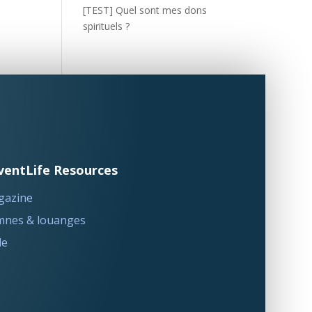
[TEST] Quel sont mes dons
spirituels ?
ventLife Resources
gazine
nes & louanges
le