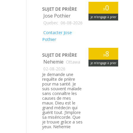
0
SUJET DE PRIÈRE
x
Jose Pothier
je m’engage à prier
Quebec
06-08-2026
Contacter Jose
Pothier
8
SUJET DE PRIÈRE
x
Nehemie
Ottawa
je m’engage à prier
02-08-2026
Je demande une
requête de prière
pour ma santé. Je
suis souvent malade
sans connaître les
causes de mes
maux. Dieu est le
grand médecin qui
guérit tout. J’implore
sa miséricorde. Que
je trouve gràce a ses
yeux. Nehemie