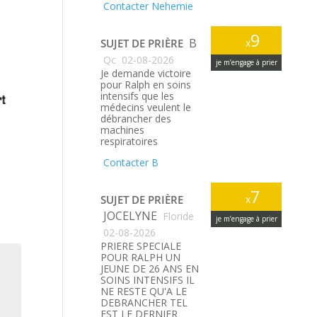
Contacter Nehemie
9
B
SUJET DE PRIÈRE
x
Qc
02-08-2026
je m’engage à prier
Je demande victoire
pour Ralph en soins
intensifs que les
médecins veulent le
débrancher des
machines
respiratoires
Contacter B
7
SUJET DE PRIÈRE
x
JOCELYNE
Floride
je m’engage à prier
02-08-2026
PRIERE SPECIALE
POUR RALPH UN
JEUNE DE 26 ANS EN
SOINS INTENSIFS IL
NE RESTE QU'A LE
DEBRANCHER TEL
EST LE DERNIER