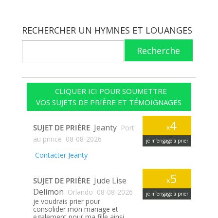
RECHERCHER UN HYMNES ET LOUANGES
Recherche
CLIQUER ICI POUR SOUMETTRE
VOS SUJETS DE PRIÈRE ET TÉMOIGNAGES
4
Jeanty
SUJET DE PRIÈRE
x
Port
au prince
08-08-2026
je m’engage à prier
Contacter Jeanty
5
Jude Lise
SUJET DE PRIÈRE
x
Delimon
Orlando
08-08-2026
je m’engage à prier
je voudrais prier pour
consolider mon mariage et
egalement pour ma fille ainsi