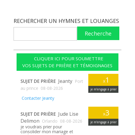
RECHERCHER UN HYMNES ET LOUANGES
Recherche
CLIQUER ICI POUR SOUMETTRE
VOS SUJETS DE PRIÈRE ET TÉMOIGNAGES
1
Jeanty
SUJET DE PRIÈRE
x
Port
au prince
08-08-2026
je m’engage à prier
Contacter Jeanty
3
Jude Lise
SUJET DE PRIÈRE
x
Delimon
Orlando
08-08-2026
je m’engage à prier
je voudrais prier pour
consolider mon mariage et