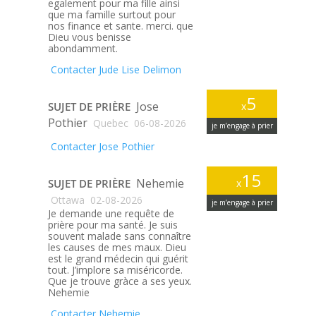
egalement pour ma fille ainsi
que ma famille surtout pour
nos finance et sante. merci. que
Dieu vous benisse
abondamment.
Contacter Jude Lise Delimon
5
Jose
SUJET DE PRIÈRE
x
Pothier
Quebec
06-08-2026
je m’engage à prier
Contacter Jose Pothier
15
Nehemie
SUJET DE PRIÈRE
x
Ottawa
02-08-2026
je m’engage à prier
Je demande une requête de
prière pour ma santé. Je suis
souvent malade sans connaître
les causes de mes maux. Dieu
est le grand médecin qui guérit
tout. J’implore sa miséricorde.
Que je trouve gràce a ses yeux.
Nehemie
Contacter Nehemie