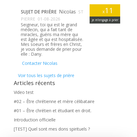
11
Nicolas
SUJET DE PRIÈRE
x
ST
PIERRE
01-08-2026
je m’engage à prier
Seigneur, toi qui est le grand
médecin, qui a fait tant de
miracles, guéris ma mère qui
est âgée et qui est hospitalisée.
Mes soeurs et frères en Christ,
je vous demande de prier pour
elle : Dany.
Contacter Nicolas
Voir tous les sujets de prière
Articles récents
Video test
#02 – Être chrétienne et mère célibataire
#01 – Être chrétien et étudiant en droit.
Introduction officielle
[TEST] Quel sont mes dons spirituels ?