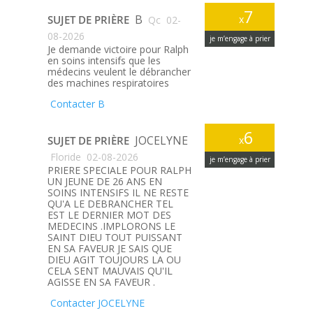
7
B
SUJET DE PRIÈRE
x
Qc
02-
08-2026
je m’engage à prier
Je demande victoire pour Ralph
en soins intensifs que les
médecins veulent le débrancher
des machines respiratoires
Contacter B
6
JOCELYNE
SUJET DE PRIÈRE
x
Floride
02-08-2026
je m’engage à prier
PRIERE SPECIALE POUR RALPH
UN JEUNE DE 26 ANS EN
SOINS INTENSIFS IL NE RESTE
QU'A LE DEBRANCHER TEL
EST LE DERNIER MOT DES
MEDECINS .IMPLORONS LE
SAINT DIEU TOUT PUISSANT
EN SA FAVEUR JE SAIS QUE
DIEU AGIT TOUJOURS LA OU
CELA SENT MAUVAIS QU'IL
AGISSE EN SA FAVEUR .
Contacter JOCELYNE