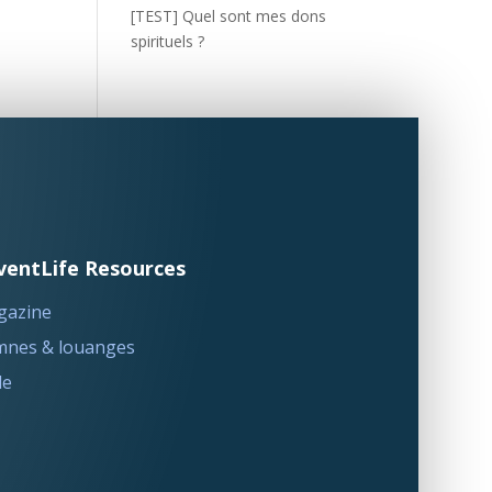
[TEST] Quel sont mes dons
spirituels ?
ventLife Resources
gazine
nes & louanges
le