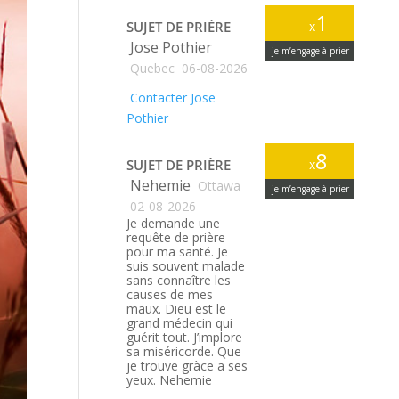
1
SUJET DE PRIÈRE
x
Jose Pothier
je m’engage à prier
Quebec
06-08-2026
Contacter Jose
Pothier
8
SUJET DE PRIÈRE
x
Nehemie
Ottawa
je m’engage à prier
02-08-2026
Je demande une
requête de prière
pour ma santé. Je
suis souvent malade
sans connaître les
causes de mes
maux. Dieu est le
grand médecin qui
guérit tout. J’implore
sa miséricorde. Que
je trouve gràce a ses
yeux. Nehemie