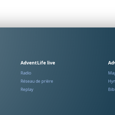
AdventLife live
Ad
Radio
Ma
Réseau de prière
Hym
Replay
Bib