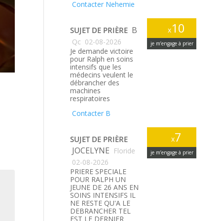
Contacter Nehemie
10
B
SUJET DE PRIÈRE
x
Qc
02-08-2026
je m’engage à prier
Je demande victoire
pour Ralph en soins
intensifs que les
médecins veulent le
débrancher des
machines
respiratoires
Contacter B
7
SUJET DE PRIÈRE
x
JOCELYNE
Floride
je m’engage à prier
02-08-2026
PRIERE SPECIALE
POUR RALPH UN
JEUNE DE 26 ANS EN
SOINS INTENSIFS IL
NE RESTE QU'A LE
DEBRANCHER TEL
EST LE DERNIER