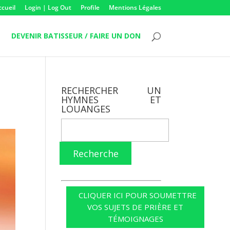
ccueil
Login | Log Out
Profile
Mentions Légales
DEVENIR BATISSEUR / FAIRE UN DON
RECHERCHER UN
HYMNES ET
LOUANGES
Recherche
CLIQUER ICI POUR SOUMETTRE
VOS SUJETS DE PRIÈRE ET
TÉMOIGNAGES