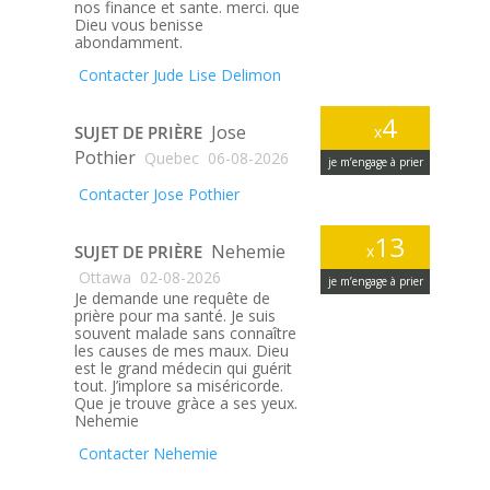
nos finance et sante. merci. que
Dieu vous benisse
abondamment.
Contacter Jude Lise Delimon
4
Jose
SUJET DE PRIÈRE
x
Pothier
Quebec
06-08-2026
je m’engage à prier
Contacter Jose Pothier
13
Nehemie
SUJET DE PRIÈRE
x
Ottawa
02-08-2026
je m’engage à prier
Je demande une requête de
prière pour ma santé. Je suis
souvent malade sans connaître
les causes de mes maux. Dieu
est le grand médecin qui guérit
tout. J’implore sa miséricorde.
Que je trouve gràce a ses yeux.
Nehemie
Contacter Nehemie