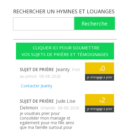
RECHERCHER UN HYMNES ET LOUANGES
Recherche
CLIQUER ICI POUR SOUMETTRE
VOS SUJETS DE PRIÈRE ET TÉMOIGNAGES
0
Jeanty
SUJET DE PRIÈRE
x
Port
au prince
08-08-2026
je m’engage à prier
Contacter Jeanty
2
Jude Lise
SUJET DE PRIÈRE
x
Delimon
Orlando
08-08-2026
je m’engage à prier
je voudrais prier pour
consolider mon mariage et
egalement pour ma fille ainsi
que ma famille surtout pour