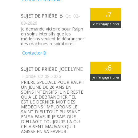
7
B
SUJET DE PRIÈRE
x
Qc
02-
08-2026
je m’engage à prier
Je demande victoire pour Ralph
en soins intensifs que les
médecins veulent le débrancher
des machines respiratoires
Contacter B
6
JOCELYNE
SUJET DE PRIÈRE
x
Floride
02-08-2026
je m’engage à prier
PRIERE SPECIALE POUR RALPH
UN JEUNE DE 26 ANS EN
SOINS INTENSIFS IL NE RESTE
QU'A LE DEBRANCHER TEL
EST LE DERNIER MOT DES
MEDECINS .IMPLORONS LE
SAINT DIEU TOUT PUISSANT
EN SA FAVEUR JE SAIS QUE
DIEU AGIT TOUJOURS LA OU
CELA SENT MAUVAIS QU'IL
AGISSE EN SA FAVEUR .