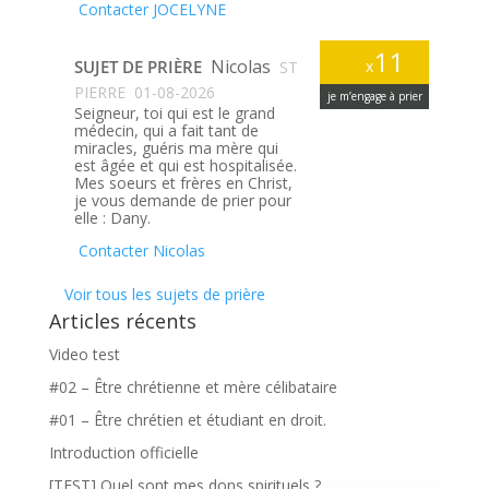
Contacter JOCELYNE
11
Nicolas
SUJET DE PRIÈRE
x
ST
PIERRE
01-08-2026
je m’engage à prier
Seigneur, toi qui est le grand
médecin, qui a fait tant de
miracles, guéris ma mère qui
est âgée et qui est hospitalisée.
Mes soeurs et frères en Christ,
je vous demande de prier pour
elle : Dany.
Contacter Nicolas
Voir tous les sujets de prière
Articles récents
Video test
#02 – Être chrétienne et mère célibataire
#01 – Être chrétien et étudiant en droit.
Introduction officielle
[TEST] Quel sont mes dons spirituels ?