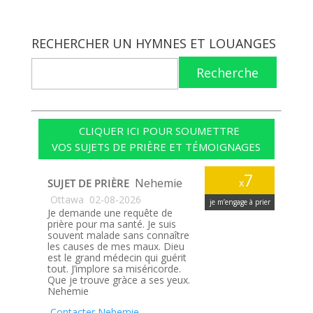
RECHERCHER UN HYMNES ET LOUANGES
Recherche
CLIQUER ICI POUR SOUMETTRE
VOS SUJETS DE PRIÈRE ET TÉMOIGNAGES
7
Nehemie
SUJET DE PRIÈRE
x
Ottawa
02-08-2026
je m’engage à prier
Je demande une requête de
prière pour ma santé. Je suis
souvent malade sans connaître
les causes de mes maux. Dieu
est le grand médecin qui guérit
tout. J’implore sa miséricorde.
Que je trouve gràce a ses yeux.
Nehemie
Contacter Nehemie