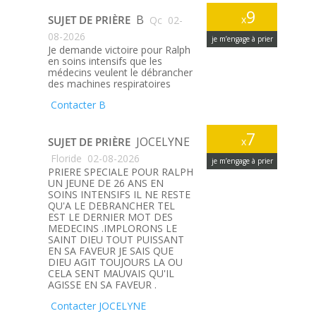
9
B
SUJET DE PRIÈRE
x
Qc
02-
08-2026
je m’engage à prier
Je demande victoire pour Ralph
en soins intensifs que les
médecins veulent le débrancher
des machines respiratoires
Contacter B
7
JOCELYNE
SUJET DE PRIÈRE
x
Floride
02-08-2026
je m’engage à prier
PRIERE SPECIALE POUR RALPH
UN JEUNE DE 26 ANS EN
SOINS INTENSIFS IL NE RESTE
QU'A LE DEBRANCHER TEL
EST LE DERNIER MOT DES
MEDECINS .IMPLORONS LE
SAINT DIEU TOUT PUISSANT
EN SA FAVEUR JE SAIS QUE
DIEU AGIT TOUJOURS LA OU
CELA SENT MAUVAIS QU'IL
AGISSE EN SA FAVEUR .
Contacter JOCELYNE