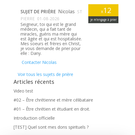
12
Nicolas
SUJET DE PRIÈRE
x
ST
PIERRE
01-08-2026
je m’engage à prier
Seigneur, toi qui est le grand
médecin, qui a fait tant de
miracles, guéris ma mère qui
est âgée et qui est hospitalisée.
Mes soeurs et frères en Christ,
je vous demande de prier pour
elle : Dany.
Contacter Nicolas
Voir tous les sujets de prière
Articles récents
Video test
#02 – Être chrétienne et mère célibataire
#01 – Être chrétien et étudiant en droit.
Introduction officielle
[TEST] Quel sont mes dons spirituels ?