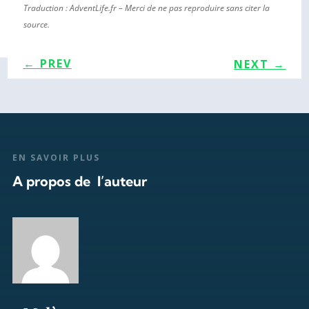
Traduction : AdventLife.fr – Merci de ne pas reproduire sans citer la
source.
←
PREV
NEXT
→
EN SAVOIR PLUS
A propos de l’auteur