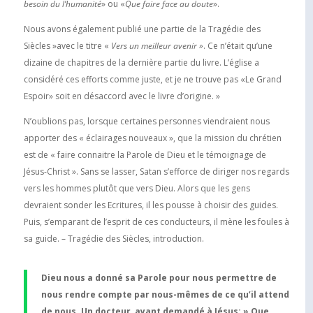
besoin du l’humanité
» ou «
Que faire face au doute
».
Nous avons également publié une partie de la Tragédie des
Siècles »avec le titre «
Vers un meilleur avenir »
. Ce n’était qu’une
dizaine de chapitres de la dernière partie du livre. L’église a
considéré ces efforts comme juste, et je ne trouve pas «Le Grand
Espoir» soit en désaccord avec le livre d’origine. »
N’oublions pas, lorsque certaines personnes viendraient nous
apporter des « éclairages nouveaux », que la mission du chrétien
est de « faire connaitre la Parole de Dieu et le témoignage de
Jésus-Christ ». Sans se lasser, Satan s’efforce de diriger nos regards
vers les hommes plutôt que vers Dieu. Alors que les gens
devraient sonder les Ecritures, il les pousse à choisir des guides.
Puis, s’emparant de l’esprit de ces conducteurs, il mène les foules à
sa guide. – Tragédie des Siècles, introduction.
Dieu nous a donné sa Parole pour nous permettre de
nous rendre compte par nous-mêmes de ce qu’il attend
de nous. Un docteur, ayant demandé à Jésus: » Que