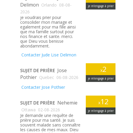
Delimon
Orlando
08-08-
je m’engage à prier
2026
je voudrais prier pour
consolider mon mariage et
egalement pour ma fille ainsi
que ma famille surtout pour
nos finance et sante. merci.
que Dieu vous benisse
abondamment.
Contacter Jude Lise Delimon
2
Jose
SUJET DE PRIÈRE
x
Pothier
Quebec
06-08-2026
je m’engage à prier
Contacter Jose Pothier
12
Nehemie
SUJET DE PRIÈRE
x
Ottawa
02-08-2026
je m’engage à prier
Je demande une requête de
prière pour ma santé. Je suis
souvent malade sans connaître
les causes de mes maux. Dieu