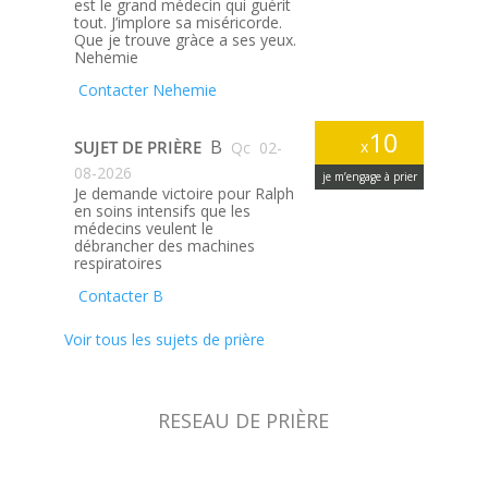
est le grand médecin qui guérit
tout. J’implore sa miséricorde.
Que je trouve gràce a ses yeux.
Nehemie
Contacter Nehemie
10
B
SUJET DE PRIÈRE
x
Qc
02-
08-2026
je m’engage à prier
Je demande victoire pour Ralph
en soins intensifs que les
médecins veulent le
débrancher des machines
respiratoires
Contacter B
Voir tous les sujets de prière
RESEAU DE PRIÈRE