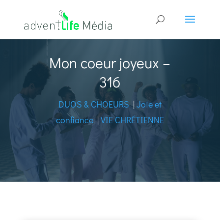
Mon coeur joyeux –
316
DUOS & CHOEURS
|
Joie et
confiance
|
VIE CHRÉTIENNE