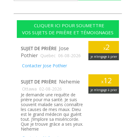
CLIQUER ICI POUR SOUMETTRE
VOS SUJETS DE PRIÈRE ET TÉMOIGNAGES
2
Jose
SUJET DE PRIÈRE
x
Pothier
Quebec
06-08-2026
je m’engage à prier
Contacter Jose Pothier
12
Nehemie
SUJET DE PRIÈRE
x
Ottawa
02-08-2026
je m’engage à prier
Je demande une requête de
prière pour ma santé. Je suis
souvent malade sans connaître
les causes de mes maux. Dieu
est le grand médecin qui guérit
tout. J’implore sa miséricorde.
Que je trouve gràce a ses yeux.
Nehemie