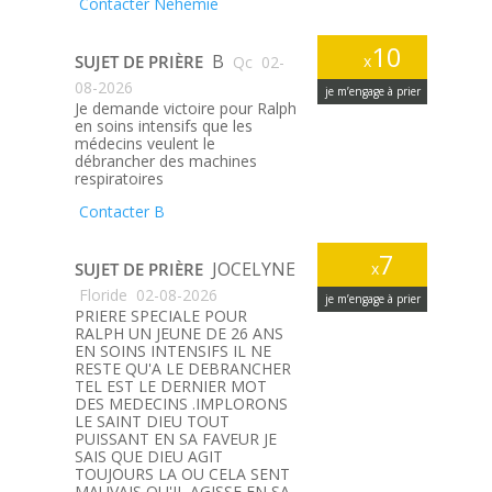
Contacter Nehemie
10
B
SUJET DE PRIÈRE
x
Qc
02-
08-2026
je m’engage à prier
Je demande victoire pour Ralph
en soins intensifs que les
médecins veulent le
débrancher des machines
respiratoires
Contacter B
7
JOCELYNE
SUJET DE PRIÈRE
x
Floride
02-08-2026
je m’engage à prier
PRIERE SPECIALE POUR
RALPH UN JEUNE DE 26 ANS
EN SOINS INTENSIFS IL NE
RESTE QU'A LE DEBRANCHER
TEL EST LE DERNIER MOT
DES MEDECINS .IMPLORONS
LE SAINT DIEU TOUT
PUISSANT EN SA FAVEUR JE
SAIS QUE DIEU AGIT
TOUJOURS LA OU CELA SENT
MAUVAIS QU'IL AGISSE EN SA