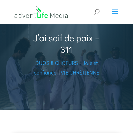
J’ai soif de paix –
311
DUOS & CHOEURS
|
Joie et
confiance
|
VIE CHRÉTIENNE