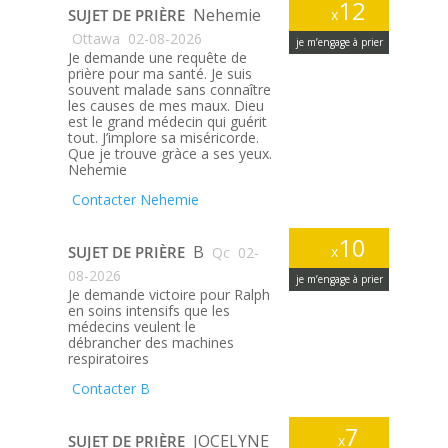
12
Nehemie
SUJET DE PRIÈRE
x
Ottawa
02-08-2026
je m’engage à prier
Je demande une requête de
prière pour ma santé. Je suis
souvent malade sans connaître
les causes de mes maux. Dieu
est le grand médecin qui guérit
tout. J’implore sa miséricorde.
Que je trouve gràce a ses yeux.
Nehemie
Contacter Nehemie
10
B
SUJET DE PRIÈRE
x
Qc
02-
08-2026
je m’engage à prier
Je demande victoire pour Ralph
en soins intensifs que les
médecins veulent le
débrancher des machines
respiratoires
Contacter B
7
JOCELYNE
SUJET DE PRIÈRE
x