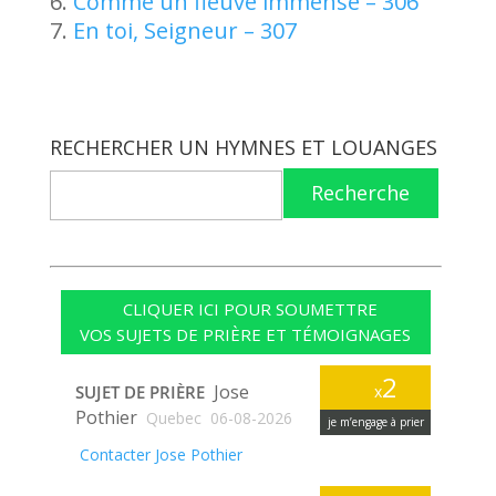
Comme un fleuve immense – 306
En toi, Seigneur – 307
RECHERCHER UN HYMNES ET LOUANGES
Recherche
CLIQUER ICI POUR SOUMETTRE
VOS SUJETS DE PRIÈRE ET TÉMOIGNAGES
2
Jose
SUJET DE PRIÈRE
x
Pothier
Quebec
06-08-2026
je m’engage à prier
Contacter Jose Pothier