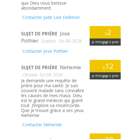
que Dieu vous benisse
abondamment.
Contacter Jude Lise Delimon
2
Jose
SUJET DE PRIÈRE
x
Pothier
Quebec
06-08-2026
je m’engage à prier
Contacter Jose Pothier
12
Nehemie
SUJET DE PRIÈRE
x
Ottawa
02-08-2026
je m’engage à prier
Je demande une requête de
prière pour ma santé. Je suis
souvent malade sans connaître
les causes de mes maux. Dieu
est le grand médecin qui guérit
tout. J’implore sa miséricorde.
Que je trouve gràce a ses yeux.
Nehemie
Contacter Nehemie