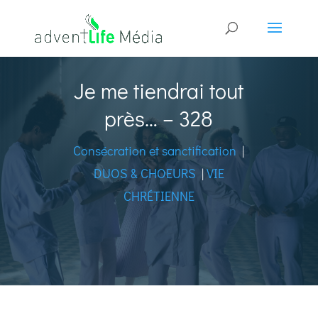
Je me tiendrai tout
près… – 328
Consécration et sanctification
|
DUOS & CHOEURS
|
VIE
CHRÉTIENNE