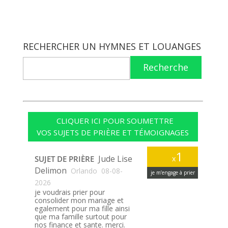
RECHERCHER UN HYMNES ET LOUANGES
Recherche
CLIQUER ICI POUR SOUMETTRE
VOS SUJETS DE PRIÈRE ET TÉMOIGNAGES
1
Jude Lise
SUJET DE PRIÈRE
x
Delimon
Orlando
08-08-
je m’engage à prier
2026
je voudrais prier pour
consolider mon mariage et
egalement pour ma fille ainsi
que ma famille surtout pour
nos finance et sante. merci.