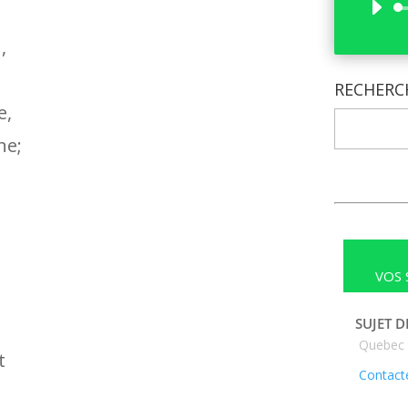
,
RECHERC
e,
ne;
VOS 
SUJET D
Quebec
t
Contacte