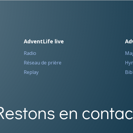
AdventLife live
Ad
Radio
Ma
Réseau de prière
Hym
Replay
Bib
Restons en contac