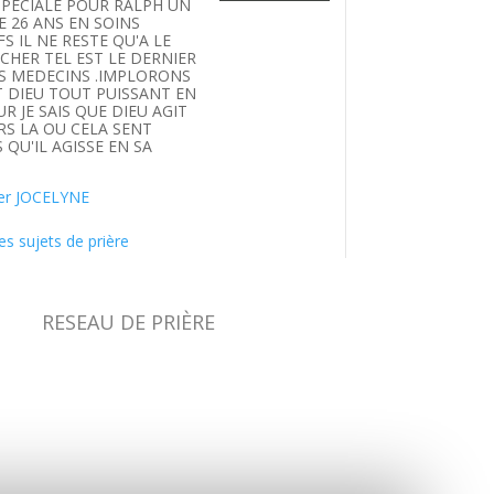
SPECIALE POUR RALPH UN
E 26 ANS EN SOINS
FS IL NE RESTE QU'A LE
HER TEL EST LE DERNIER
S MEDECINS .IMPLORONS
T DIEU TOUT PUISSANT EN
UR JE SAIS QUE DIEU AGIT
S LA OU CELA SENT
 QU'IL AGISSE EN SA
.
er JOCELYNE
es sujets de prière
RESEAU DE PRIÈRE