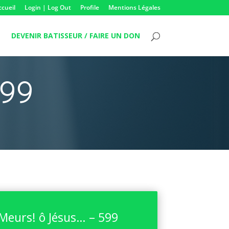
ccueil
Login | Log Out
Profile
Mentions Légales
DEVENIR BATISSEUR / FAIRE UN DON
599
Meurs! ô Jésus… – 599