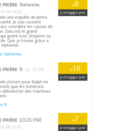
8
Nehemie
E PRIÈRE
x
02-08-2026
je m’engage à prier
de une requête de prière
santé. Je suis souvent
ans connaître les causes de
. Dieu est le grand
ui guérit tout. J’implore sa
rde. Que je trouve gràce a
. Nehemie
er Nehemie
10
B
E PRIÈRE
x
Qc
02-08-
je m’engage à prier
de victoire pour Ralph en
tensifs que les médecins
le débrancher des machines
ires
er B
7
JOCELYNE
E PRIÈRE
x
02-08-2026
je m’engage à prier