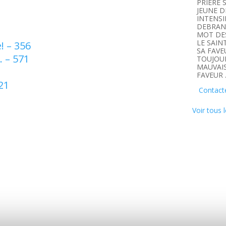
PRIERE 
JEUNE D
INTENSI
DEBRANC
MOT DE
LE SAIN
! – 356
SA FAVE
 – 571
TOUJOUR
MAUVAIS
FAVEUR 
21
Contact
Voir tous l