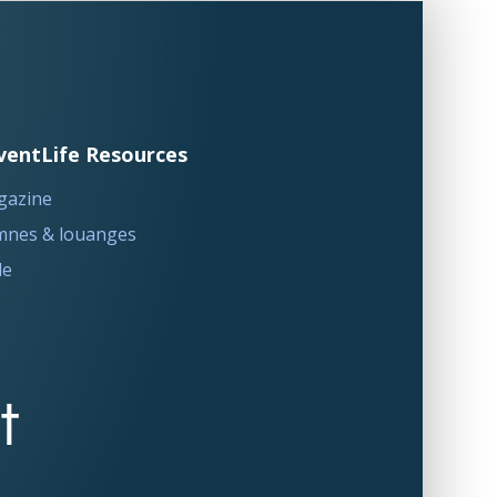
ventLife Resources
gazine
nes & louanges
le
t