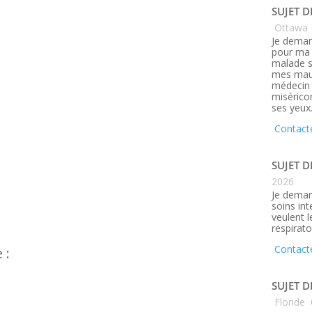
SUJET D
Ottawa
Je deman
pour ma 
malade s
mes maux
médecin q
misérico
ses yeux
Contact
SUJET D
2026
Je deman
soins in
veulent 
respirato
Contact
 :
SUJET D
Floride