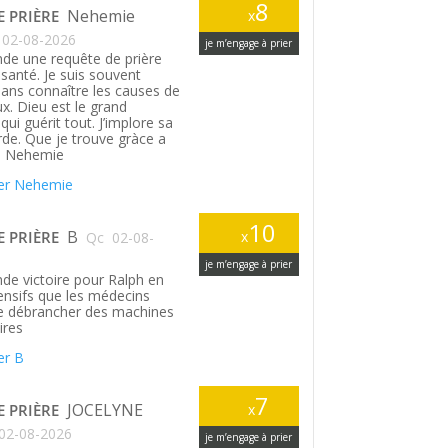
8
Nehemie
E PRIÈRE
x
02-08-2026
je m’engage à prier
de une requête de prière
santé. Je suis souvent
ans connaître les causes de
. Dieu est le grand
ui guérit tout. J’implore sa
rde. Que je trouve gràce a
. Nehemie
er Nehemie
10
B
E PRIÈRE
x
Qc
02-08-
je m’engage à prier
de victoire pour Ralph en
tensifs que les médecins
le débrancher des machines
ires
er B
7
JOCELYNE
E PRIÈRE
x
02-08-2026
je m’engage à prier