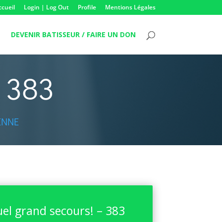
ccueil
Login | Log Out
Profile
Mentions Légales
DEVENIR BATISSEUR / FAIRE UN DON
– 383
ENNE
el grand secours! – 383