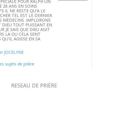
SPECIALE POUR RALPH UN
E 26 ANS EN SOINS
FS IL NE RESTE QU'A LE
HER TEL EST LE DERNIER
S MEDECINS .IMPLORONS
T DIEU TOUT PUISSANT EN
UR JE SAIS QUE DIEU AGIT
S LA OU CELA SENT
 QU'IL AGISSE EN SA
.
er JOCELYNE
es sujets de prière
RESEAU DE PRIÈRE