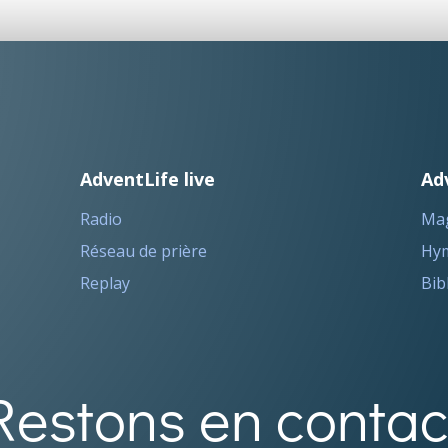
AdventLife live
Ad
Radio
Ma
Réseau de prière
Hym
Replay
Bib
Restons en contac