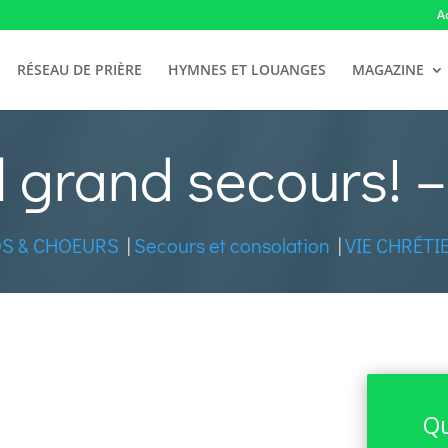
A
RÉSEAU DE PRIÈRE
HYMNES ET LOUANGES
MAGAZINE
 grand secours! 
S & CHOEURS
|
Secours et consolation
|
VIE CHRÉTI
Qu