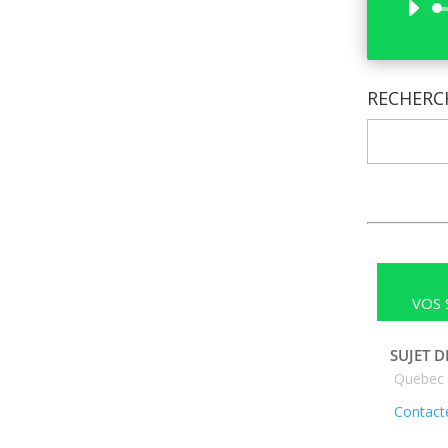
RECHERC
VOS 
SUJET D
Quebec
Contacte