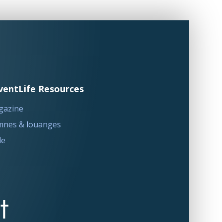
ventLife Resources
gazine
nes & louanges
le
t