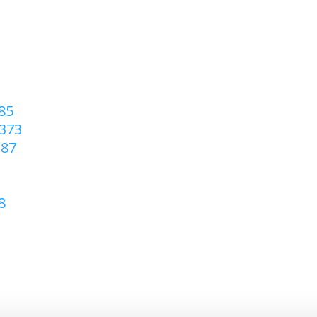
85
 373
387
8