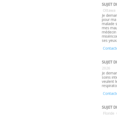
SUJET D
Ottawa
Je deman
pour ma 
malade s
mes maux
médecin q
misérico
ses yeux
Contact
SUJET D
2026
Je deman
soins in
veulent 
respirato
Contact
SUJET D
Floride