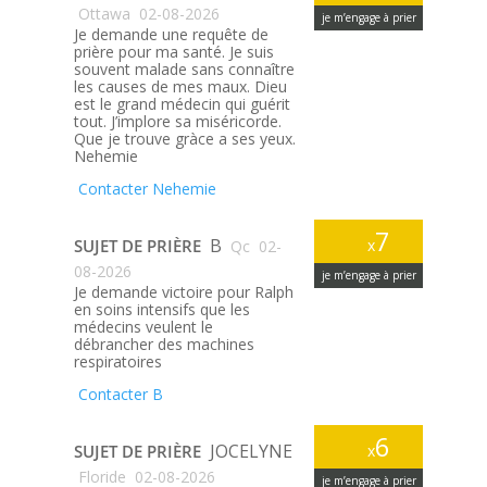
Ottawa
02-08-2026
je m’engage à prier
Je demande une requête de
prière pour ma santé. Je suis
souvent malade sans connaître
les causes de mes maux. Dieu
est le grand médecin qui guérit
tout. J’implore sa miséricorde.
Que je trouve gràce a ses yeux.
Nehemie
Contacter Nehemie
7
B
SUJET DE PRIÈRE
x
Qc
02-
08-2026
je m’engage à prier
Je demande victoire pour Ralph
en soins intensifs que les
médecins veulent le
débrancher des machines
respiratoires
Contacter B
6
JOCELYNE
SUJET DE PRIÈRE
x
Floride
02-08-2026
je m’engage à prier