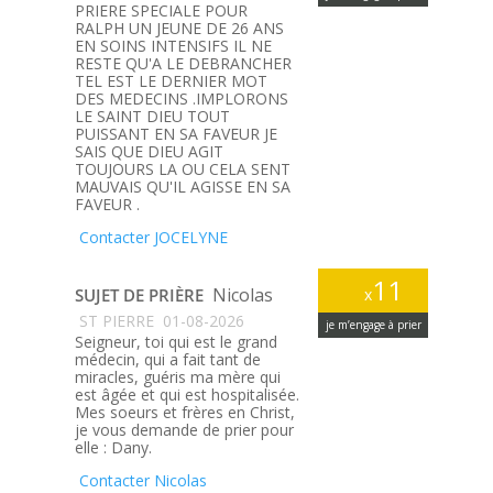
PRIERE SPECIALE POUR
RALPH UN JEUNE DE 26 ANS
EN SOINS INTENSIFS IL NE
RESTE QU'A LE DEBRANCHER
TEL EST LE DERNIER MOT
DES MEDECINS .IMPLORONS
LE SAINT DIEU TOUT
PUISSANT EN SA FAVEUR JE
SAIS QUE DIEU AGIT
TOUJOURS LA OU CELA SENT
MAUVAIS QU'IL AGISSE EN SA
FAVEUR .
Contacter JOCELYNE
11
Nicolas
SUJET DE PRIÈRE
x
ST PIERRE
01-08-2026
je m’engage à prier
Seigneur, toi qui est le grand
médecin, qui a fait tant de
miracles, guéris ma mère qui
est âgée et qui est hospitalisée.
Mes soeurs et frères en Christ,
je vous demande de prier pour
elle : Dany.
Contacter Nicolas