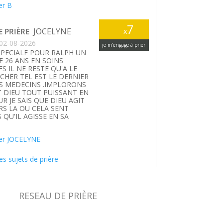
er B
7
JOCELYNE
E PRIÈRE
x
02-08-2026
je m’engage à prier
SPECIALE POUR RALPH UN
E 26 ANS EN SOINS
FS IL NE RESTE QU'A LE
HER TEL EST LE DERNIER
S MEDECINS .IMPLORONS
T DIEU TOUT PUISSANT EN
UR JE SAIS QUE DIEU AGIT
S LA OU CELA SENT
 QU'IL AGISSE EN SA
.
er JOCELYNE
es sujets de prière
RESEAU DE PRIÈRE