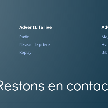
AdventLife live
Ad
Radio
Ma
Réseau de prière
Hym
Replay
Bib
Restons en contac