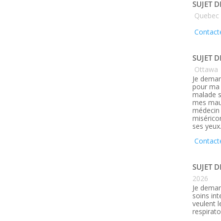
SUJET D
Quebec
Contacte
SUJET D
Ottawa
Je deman
pour ma 
malade s
mes maux
médecin q
misérico
ses yeux
Contact
SUJET D
2026
Je deman
soins in
veulent 
respirato