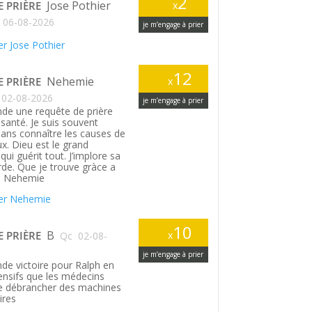
2
Jose Pothier
E PRIÈRE
x
06-08-2026
je m’engage à prier
r Jose Pothier
12
Nehemie
E PRIÈRE
x
02-08-2026
je m’engage à prier
de une requête de prière
santé. Je suis souvent
ans connaître les causes de
. Dieu est le grand
ui guérit tout. J’implore sa
rde. Que je trouve gràce a
. Nehemie
er Nehemie
10
B
E PRIÈRE
x
Qc
02-08-
je m’engage à prier
de victoire pour Ralph en
tensifs que les médecins
le débrancher des machines
ires