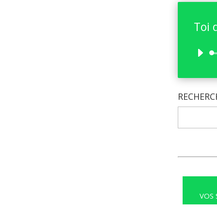
Toi 
RECHERC
VOS 