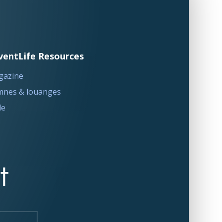
ventLife Resources
gazine
nes & louanges
le
t