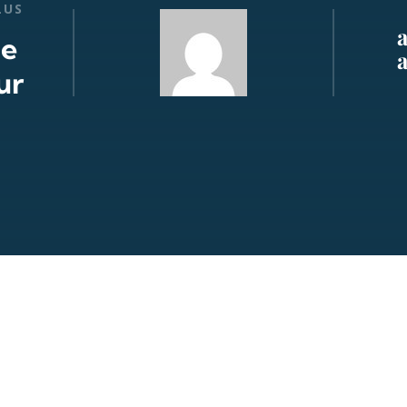
LUS
de
ur