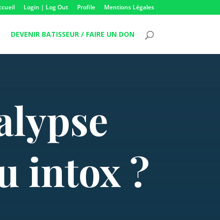
ccueil
Login | Log Out
Profile
Mentions Légales
DEVENIR BATISSEUR / FAIRE UN DON
alypse
u intox ?