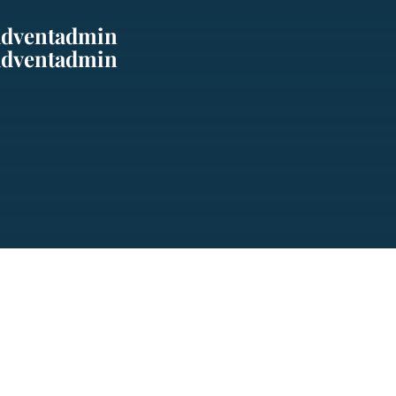
adventadmin
adventadmin