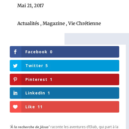
Mai 21, 2017
Actualités
,
Magazine
,
Vie Chrétienne
Facebook
0
Twitter
5
Pinterest
1
LinkedIn
1
Like
11
‘À la recherche de Jésus’
raconte les aventures d’Eliab, qui part à la