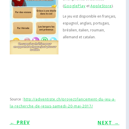
(
GooglePlay
et
AppleStore
).
Le jeu est disponible en français,
espagnol, anglais, portugais,
brésilien, italien, roumain,
allemand et catalan.
Source :
http://adventiste.ch/project/lancement-du-jeu-a-
la-recherche-de-jesus-samedi-20-mai-2017/
←
PREV
NEXT
→