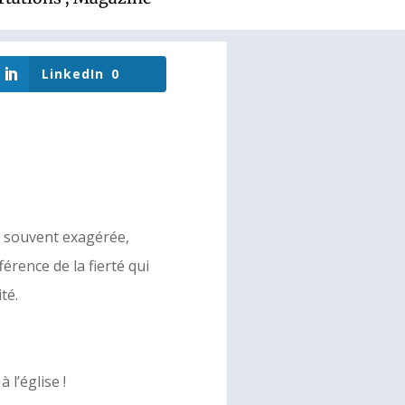
LinkedIn
0
us souvent exagérée,
érence de la fierté qui
té.
 l’église !