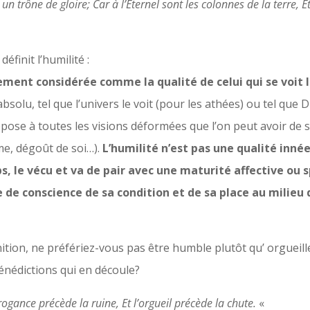
un trône de gloire; Car à l’Éternel sont les colonnes de la terre, Et 
éfinit l’humilité :
ement considérée comme la qualité de celui qui se voit
absolu, tel que l’univers le voit (pour les athées) ou tel que D
oppose à toutes les visions déformées que l’on peut avoir de 
me, dégoût de soi…).
L’humilité n’est pas une qualité inné
s, le vécu et va de pair avec une maturité affective ou sp
 de conscience de sa condition et de sa place au milieu 
inition, ne préfériez-vous pas être humble plutôt qu’ orgueil
énédictions qui en découle?
rogance précède la ruine, Et l’orgueil précède la chute.
«