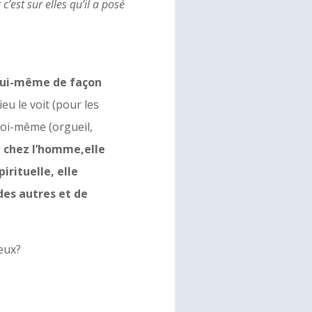
c’est sur elles qu’il a posé
 lui-même de façon
ieu le voit (pour les
soi-même (orgueil,
e chez l’homme,elle
irituelle, elle
des autres et de
leux?