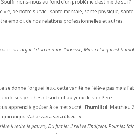
? Souffririons-nous au fond d’un problème d’estime de soi ?
e vie, de notre survie : santé mentale, santé physique, santé 
tre emploi, de nos relations professionnelles et autres..
ceci : »
L’orgueil d’un homme l’abaisse, Mais celui qui est humble
 se donne l’orgueilleux, cette vanité ne l’élève pas mais l’aba
eux de ses proches et surtout au yeux de son Père.
us apprend à goûter à ce met sucré :
l’humilité
; Matthieu 
et quiconque s’abaissera sera élevé. »
ière il retire le pauvre, Du fumier il relève l’indigent, Pour les fa