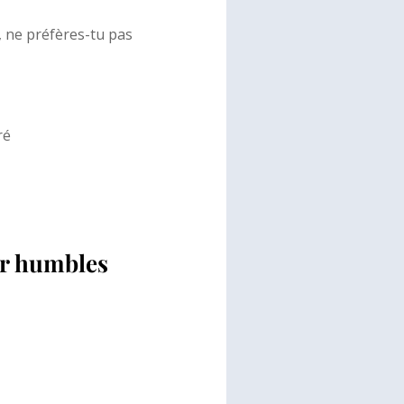
 », ne préfères-tu pas
ré
er humbles