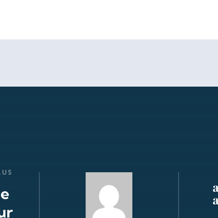
LUS
de
ur