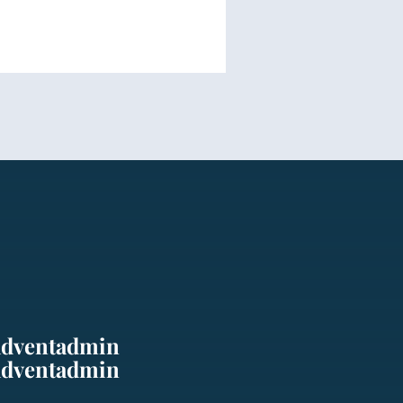
adventadmin
adventadmin