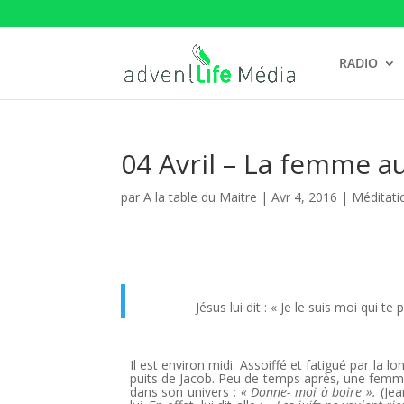
RADIO
04 Avril – La femme a
par
A la table du Maitre
|
Avr 4, 2016
|
Méditati
Jésus lui dit : « Je le suis moi qui te 
Il est environ midi. Assoiffé et fatigué par la l
puits de Jacob. Peu de temps après, une femme a
dans son univers :
« Donne- moi à boire ».
(Je