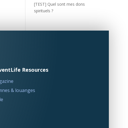
[TEST] Quel sont mes dons
spirituels ?
ventLife Resources
gazine
nes & louanges
le