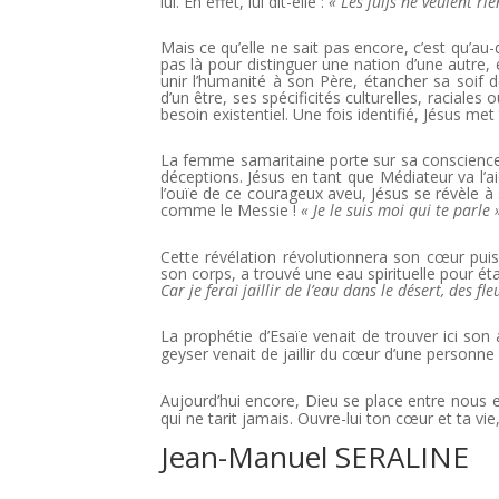
lui. En effet, lui dit-elle :
« Les juifs ne veulent r
Mais ce qu’elle ne sait pas encore, c’est qu’au-d
pas là pour distinguer une nation d’une autre,
unir l’humanité à son Père, étancher sa soif de
d’un être, ses spécificités culturelles, raciale
besoin existentiel. Une fois identifié, Jésus m
La femme samaritaine porte sur sa conscience 
déceptions. Jésus en tant que Médiateur va l’a
l’ouïe de ce courageux aveu, Jésus se révèle
comme le Messie !
« Je le suis moi qui te parle 
Cette révélation révolutionnera son cœur puis
son corps, a trouvé une eau spirituelle pour ét
Car je ferai jaillir de l’eau dans le désert, des
La prophétie d’Esaïe venait de trouver ici son 
geyser venait de jaillir du cœur d’une personne p
Aujourd’hui encore, Dieu se place entre nous e
qui ne tarit jamais. Ouvre-lui ton cœur et ta vi
Jean-Manuel SERALINE