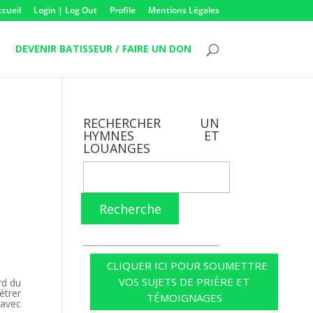
ccueil
Login | Log Out
Profile
Mentions Légales
DEVENIR BATISSEUR / FAIRE UN DON
RECHERCHER UN
HYMNES ET
LOUANGES
Recherche
CLIQUER ICI POUR SOUMETTRE
VOS SUJETS DE PRIÈRE ET
rd du
étrer
TÉMOIGNAGES
 avec