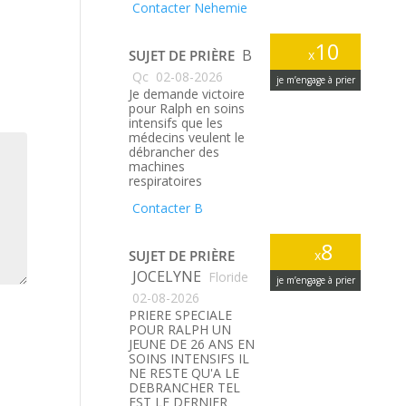
Contacter Nehemie
10
B
SUJET DE PRIÈRE
x
Qc
02-08-2026
je m’engage à prier
Je demande victoire
pour Ralph en soins
intensifs que les
médecins veulent le
débrancher des
machines
respiratoires
Contacter B
8
SUJET DE PRIÈRE
x
JOCELYNE
Floride
je m’engage à prier
02-08-2026
PRIERE SPECIALE
POUR RALPH UN
JEUNE DE 26 ANS EN
SOINS INTENSIFS IL
NE RESTE QU'A LE
DEBRANCHER TEL
EST LE DERNIER