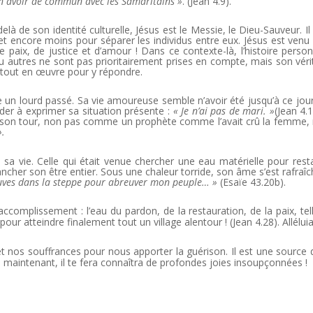
ien avoir de commun avec les Samaritains »
. (Jean 4.9).
elà de son identité culturelle, Jésus est le Messie, le Dieu-Sauveur. Il 
 et encore moins pour séparer les individus entre eux. Jésus est venu
 paix, de justice et d’amour ! Dans ce contexte-là, l’histoire person
s ou autres ne sont pas prioritairement prises en compte, mais son véri
et tout en œuvre pour y répondre.
un lourd passé. Sa vie amoureuse semble n’avoir été jusqu’à ce jou
ider à exprimer sa situation présente :
« Je n’ai pas de mari. »
(Jean 4.1
 à son tour, non pas comme un prophète comme l’avait crû la femme,
».
 sa vie. Celle qui était venue chercher une eau matérielle pour rest
ancher son être entier. Sous une chaleur torride, son âme s’est rafraîc
 fleuves dans la steppe pour abreuver mon peuple… »
(Esaïe 43.20b).
accomplissement : l’eau du pardon, de la restauration, de la paix, tel
our atteindre finalement tout un village alentour ! (Jean 4.28). Alléluia
t nos souffrances pour nous apporter la guérison. Il est une source 
e, maintenant, il te fera connaîtra de profondes joies insoupçonnées !