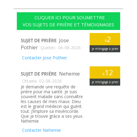
CLIQUER ICI POUR SOUMETTRE
VOS SUJETS DE PRIÈRE ET TÉMOIGNAGES
2
Jose
SUJET DE PRIÈRE
x
Pothier
Quebec
06-08-2026
je m’engage à prier
Contacter Jose Pothier
12
Nehemie
SUJET DE PRIÈRE
x
Ottawa
02-08-2026
je m’engage à prier
Je demande une requête de
prière pour ma santé. Je suis
souvent malade sans connaître
les causes de mes maux. Dieu
est le grand médecin qui guérit
tout. J’implore sa miséricorde.
Que je trouve gràce a ses yeux.
Nehemie
Contacter Nehemie