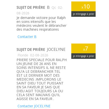
10
B
SUJET DE PRIÈRE
x
Qc
02-
08-2026
je m’engage à prier
Je demande victoire pour Ralph
en soins intensifs que les
médecins veulent le débrancher
des machines respiratoires
Contacter B
7
JOCELYNE
SUJET DE PRIÈRE
x
Floride
02-08-2026
je m’engage à prier
PRIERE SPECIALE POUR RALPH
UN JEUNE DE 26 ANS EN
SOINS INTENSIFS IL NE RESTE
QU'A LE DEBRANCHER TEL
EST LE DERNIER MOT DES
MEDECINS .IMPLORONS LE
SAINT DIEU TOUT PUISSANT
EN SA FAVEUR JE SAIS QUE
DIEU AGIT TOUJOURS LA OU
CELA SENT MAUVAIS QU'IL
AGISSE EN SA FAVEUR .
Contacter JOCELYNE