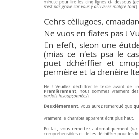
minute pour lire les cinq lignes ci- dessous (
pe
n’est pas grave car vous y arriverez malgré tout
)
Cehrs cèllugoes, cmaadar
Ne vuos en fîates pas ! V
En efeft, sleon une éutde
(mias ce n’ets psa le ca
puet dchérffier et cmo
permèire et la drenèire lte
Hé ! Veuillez déchiffrer le texte avant de l
Premièrement
, nous sommes vraiment des 
parfois insoupçonnées
).
Deuxièmement
, vous aurez remarqué que
qu
vraiment le charabia apparent écrit plus haut.
En fait, vous remettez automatiquement (
ou 
compréhensibles et de les déchiffrer pour les li