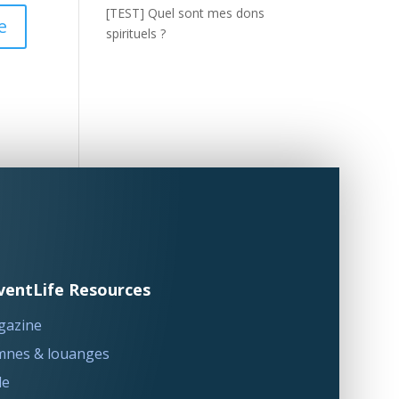
[TEST] Quel sont mes dons
spirituels ?
ventLife Resources
gazine
nes & louanges
le