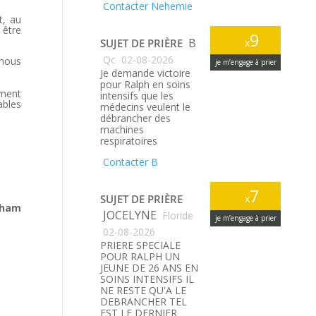
Contacter Nehemie
t, au
 être
9
B
SUJET DE PRIÈRE
x
Qc
02-08-2026
 nous
je m’engage à prier
Je demande victoire
pour Ralph en soins
ement
intensifs que les
ables
médecins veulent le
débrancher des
machines
respiratoires
Contacter B
7
SUJET DE PRIÈRE
x
aham
JOCELYNE
Floride
je m’engage à prier
02-08-2026
PRIERE SPECIALE
POUR RALPH UN
JEUNE DE 26 ANS EN
SOINS INTENSIFS IL
NE RESTE QU'A LE
DEBRANCHER TEL
EST LE DERNIER