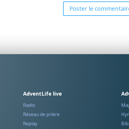
AdventLife live
Ad
Radio
Ma
Réseau de prière
Hym
Replay
Bib