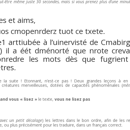
ut-être même juste 30 secondes, mais si vous prenez plus d’une minut
es et aims,
uos cmopenrderz tuot ce txete.
1 arttiubée à l’uinervisté de Cmabir
s) il a éét dménorté que nrote crev
pnredre les mots dès que fugrient
tres.
ire la suite ! Etonnant, n’est-ce pas ! Deux grandes leçons à en t
créatures merveilleuses, dotées de capacités phénoménales (
mêm
and vous « lisez »
le texte,
vous ne lisez pas
avec un petit décalage
) les lettres dans le bon ordre, afin de les r
re, ou plus précisément pour les traduire, dans un français correct.