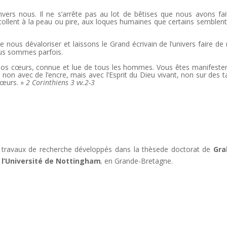
ers nous. Il ne s’arrête pas au lot de bêtises que nous avons fai
collent à la peau ou pire, aux loques humaines que certains semblent
de nous dévaloriser et laissons le Grand écrivain de l’univers faire de
ous sommes parfois.
ns nos cœurs, connue et lue de tous les hommes. Vous êtes manifest
e, non avec de l’encre, mais avec l’Esprit du Dieu vivant, non sur des t
 cœurs. »
2 Corinthiens 3 vv.2-3
 des travaux de recherche développés dans la thèsede doctorat de
Gr
e
l’Université de Nottingham
,
en Grande-Bretagne.