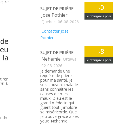
e, ce
0
SUJET DE PRIÈRE
x
Jose Pothier
je m’engage à prier
Quebec
06-08-2026
Contacter Jose
Pothier
gde
aeu
8
SUJET DE PRIÈRE
x
 la
Nehemie
Ottawa
je m’engage à prier
02-08-2026
Je demande une
requête de prière
irer.
pour ma santé. Je
e si
suis souvent malade
sans connaître les
causes de mes
maux. Dieu est le
grand médecin qui
guérit tout. J’implore
sa miséricorde. Que
je trouve gràce a ses
endre
yeux. Nehemie