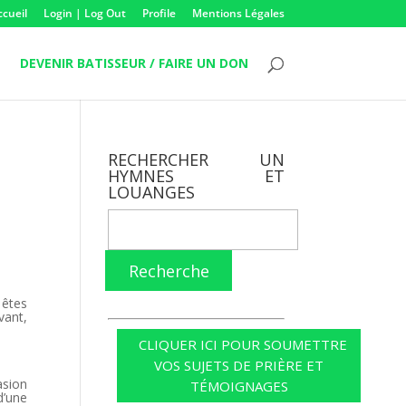
ccueil
Login | Log Out
Profile
Mentions Légales
DEVENIR BATISSEUR / FAIRE UN DON
RECHERCHER UN
HYMNES ET
LOUANGES
Recherche
 êtes
vant,
CLIQUER ICI POUR SOUMETTRE
VOS SUJETS DE PRIÈRE ET
asion
TÉMOIGNAGES
d’une