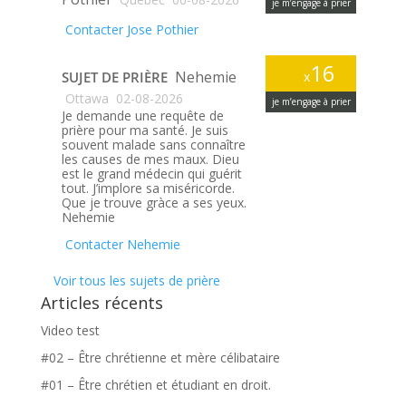
je m’engage à prier
Contacter Jose Pothier
16
Nehemie
SUJET DE PRIÈRE
x
Ottawa
02-08-2026
je m’engage à prier
Je demande une requête de
prière pour ma santé. Je suis
souvent malade sans connaître
les causes de mes maux. Dieu
est le grand médecin qui guérit
tout. J’implore sa miséricorde.
Que je trouve gràce a ses yeux.
Nehemie
Contacter Nehemie
Voir tous les sujets de prière
Articles récents
Video test
#02 – Être chrétienne et mère célibataire
#01 – Être chrétien et étudiant en droit.