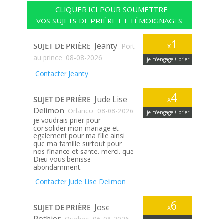
CLIQUER ICI POUR SOUMETTRE
VOS SUJETS DE PRIÈRE ET TÉMOIGNAGES
1
Jeanty
SUJET DE PRIÈRE
x
Port
au prince
08-08-2026
je m’engage à prier
Contacter Jeanty
4
Jude Lise
SUJET DE PRIÈRE
x
Delimon
Orlando
08-08-2026
je m’engage à prier
je voudrais prier pour
consolider mon mariage et
egalement pour ma fille ainsi
que ma famille surtout pour
nos finance et sante. merci. que
Dieu vous benisse
abondamment.
Contacter Jude Lise Delimon
6
Jose
SUJET DE PRIÈRE
x
Pothier
Quebec
06-08-2026