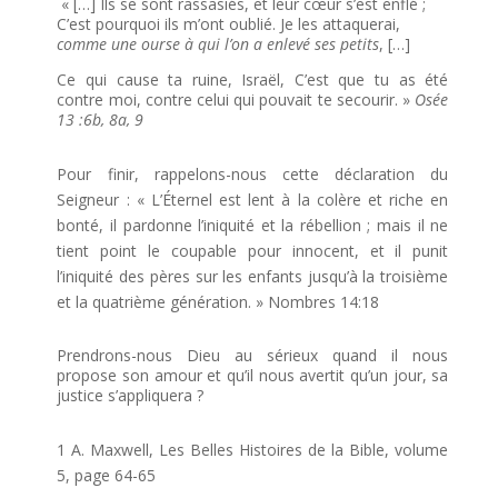
« […] Ils se sont rassasiés, et leur cœur s’est enflé ;
C’est pourquoi ils m’ont oublié. Je les attaquerai,
comme une ourse à qui l’on a enlevé ses petits
, […]
Ce qui cause ta ruine, Israël, C’est que tu as été
contre moi, contre celui qui pouvait te secourir. »
Osée
13 :6b, 8a, 9
Pour finir, rappelons-nous cette déclaration du
Seigneur : « L’Éternel est lent à la colère et riche en
bonté, il pardonne l’iniquité et la rébellion ; mais il ne
tient point le coupable pour innocent, et il punit
l’iniquité des pères sur les enfants jusqu’à la troisième
et la quatrième génération. » Nombres 14:18
Prendrons-nous Dieu au sérieux quand il nous
propose son amour et qu’il nous avertit qu’un jour, sa
justice s’appliquera ?
1 A. Maxwell, Les Belles Histoires de la Bible, volume
5, page 64-65