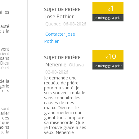
1
SUJET DE PRIÈRE
x
i les
Jose Pothier
je m’engage à prier
Quebec
06-08-2026
nauté
is la
Contacter Jose
Pothier
uvent
cient
10
SUJET DE PRIÈRE
x
 sans
 Dieu
Nehemie
Ottawa
je m’engage à prier
té et
02-08-2026
Je demande une
de la
requête de prière
gorie
pour ma santé. Je
 dits
suis souvent malade
sans connaître les
causes de mes
maux. Dieu est le
ssant
grand médecin qui
arler
guérit tout. J’implore
, des
r que
sa miséricorde. Que
moins
je trouve gràce a ses
s, la
yeux. Nehemie