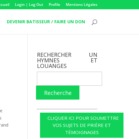
ccueil
Login | Log Out
Profile
Mentions Légales
DEVENIR BATISSEUR / FAIRE UN DON
RECHERCHER UN
HYMNES ET
LOUANGES
Recherche
de
s
CLIQUER ICI POUR SOUMETTRE
grand
VOS SUJETS DE PRIÈRE ET
TÉMOIGNAGES