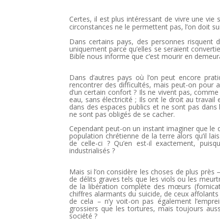
Certes, il est plus intéressant de vivre une vie
circonstances ne le permettent pas, l’on doit s
Dans certains pays, des personnes risquent d
uniquement parce qu’elles se seraient converties
Bible nous informe que c’est mourir en demeura
Dans d’autres pays où l’on peut encore prati
rencontrer des difficultés, mais peut-on pour au
d’un certain confort ? Ils ne vivent pas, comm
eau, sans électricité ; Ils ont le droit au travai
dans des espaces publics et ne sont pas dans l’o
ne sont pas obligés de se cacher.
Cependant peut-on un instant imaginer que le d
population chrétienne de la terre alors qu’il la
de celle-ci ? Qu’en est-il exactement, puisq
industrialisés ?
Mais si l’on considère les choses de plus près
de délits graves tels que les viols ou les meu
de la libération complète des mœurs (fornicat
chiffres alarmants du suicide, de ceux affolan
de cela – n’y voit-on pas également l’empre
grossiers que les tortures, mais toujours auss
société ?