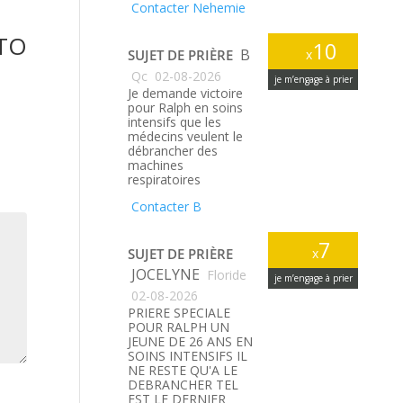
Contacter Nehemie
CTO
10
B
SUJET DE PRIÈRE
x
Qc
02-08-2026
je m’engage à prier
Je demande victoire
pour Ralph en soins
intensifs que les
médecins veulent le
débrancher des
machines
respiratoires
Contacter B
7
SUJET DE PRIÈRE
x
JOCELYNE
Floride
je m’engage à prier
02-08-2026
PRIERE SPECIALE
POUR RALPH UN
JEUNE DE 26 ANS EN
SOINS INTENSIFS IL
NE RESTE QU'A LE
DEBRANCHER TEL
EST LE DERNIER