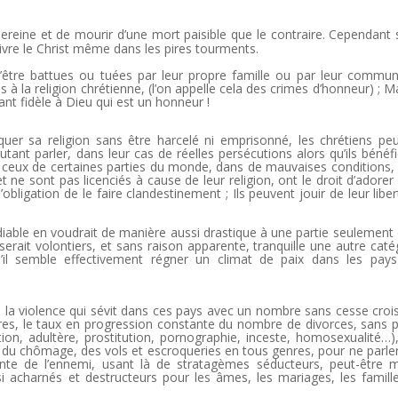
 sereine et de mourir d’une mort paisible que le contraire. Cependant s
uivre le Christ même dans les pires tourments.
’être battues ou tuées par leur propre famille ou par leur commu
 à la religion chrétienne, (l’on appelle cela des crimes d’honneur) ; Ma
nt fidèle à Dieu qui est un honneur !
quer sa religion sans être harcelé ni emprisonné, les chrétiens pe
tant parler, dans leur cas de réelles persécutions alors qu’ils bénéfi
e ceux de certaines parties du monde, dans de mauvaises conditions,
l et ne sont pas licenciés à cause de leur religion, ont le droit d’adorer
bligation de le faire clandestinement ; Ils peuvent jouir de leur liber
iable en voudrait de manière aussi drastique à une partie seulement 
isserait volontiers, et sans raison apparente, tranquille une autre caté
u’il semble effectivement régner un climat de paix dans les pays
 – la violence qui sévit dans ces pays avec un nombre sans cesse croi
rtres, le taux en progression constante du nombre de divorces, sans p
ion, adultère, prostitution, pornographie, inceste, homosexualité…)
ts du chômage, des vols et escroqueries en tous genres, pour ne parle
inte de l’ennemi, usant là de stratagèmes séducteurs, peut-être 
i acharnés et destructeurs pour les âmes, les mariages, les famille