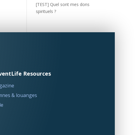
[TEST] Quel sont mes dons
spirituels ?
ventLife Resources
gazine
nes & louanges
le