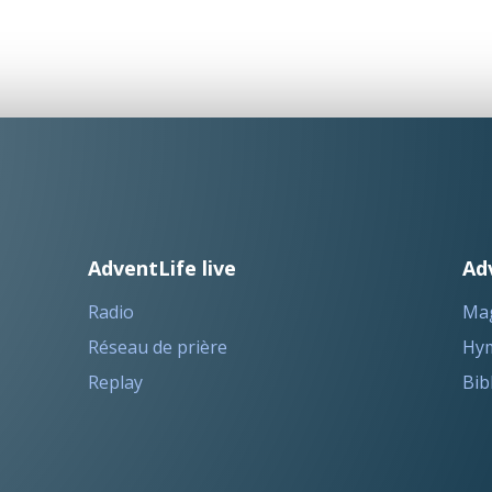
AdventLife live
Ad
Radio
Ma
Réseau de prière
Hym
Replay
Bib