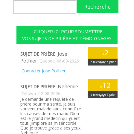
Recherche
CLIQUER ICI POUR SOUMETTRE
VOS SUJETS DE PRIÈRE ET TÉMOIGNAGES
2
Jose
SUJET DE PRIÈRE
x
Pothier
Quebec
06-08-2026
je m’engage à prier
Contacter Jose Pothier
12
Nehemie
SUJET DE PRIÈRE
x
Ottawa
02-08-2026
je m’engage à prier
Je demande une requête de
prière pour ma santé. Je suis
souvent malade sans connaître
les causes de mes maux. Dieu
est le grand médecin qui guérit
tout. J’implore sa miséricorde.
Que je trouve gràce a ses yeux.
Nehemie