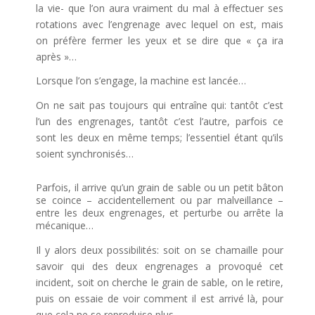
la vie- que l’on aura vraiment du mal à effectuer ses
rotations avec l’engrenage avec lequel on est, mais
on préfère fermer les yeux et se dire que « ça ira
après »…
Lorsque l’on s’engage, la machine est lancée…
On ne sait pas toujours qui entraîne qui: tantôt c’est
l’un des engrenages, tantôt c’est l’autre, parfois ce
sont les deux en même temps; l’essentiel étant qu’ils
soient synchronisés…
Parfois, il arrive qu’un grain de sable ou un petit bâton
se coince – accidentellement ou par malveillance –
entre les deux engrenages, et perturbe ou arrête la
mécanique…
Il y alors deux possibilités: soit on se chamaille pour
savoir qui des deux engrenages a provoqué cet
incident, soit on cherche le grain de sable, on le retire,
puis on essaie de voir comment il est arrivé là, pour
que cela ne se reproduise plus.