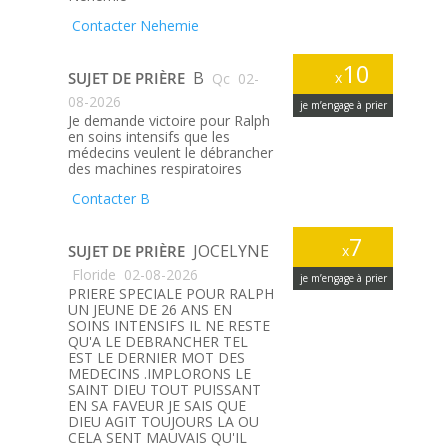
Contacter Nehemie
10
B
SUJET DE PRIÈRE
x
Qc
02-
08-2026
je m’engage à prier
Je demande victoire pour Ralph
en soins intensifs que les
médecins veulent le débrancher
des machines respiratoires
Contacter B
7
JOCELYNE
SUJET DE PRIÈRE
x
Floride
02-08-2026
je m’engage à prier
PRIERE SPECIALE POUR RALPH
UN JEUNE DE 26 ANS EN
SOINS INTENSIFS IL NE RESTE
QU'A LE DEBRANCHER TEL
EST LE DERNIER MOT DES
MEDECINS .IMPLORONS LE
SAINT DIEU TOUT PUISSANT
EN SA FAVEUR JE SAIS QUE
DIEU AGIT TOUJOURS LA OU
CELA SENT MAUVAIS QU'IL