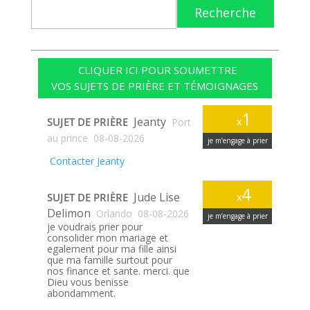
Recherche
CLIQUER ICI POUR SOUMETTRE
VOS SUJETS DE PRIÈRE ET TÉMOIGNAGES
1
Jeanty
SUJET DE PRIÈRE
x
Port
au prince
08-08-2026
je m’engage à prier
Contacter Jeanty
4
Jude Lise
SUJET DE PRIÈRE
x
Delimon
Orlando
08-08-2026
je m’engage à prier
je voudrais prier pour
consolider mon mariage et
egalement pour ma fille ainsi
que ma famille surtout pour
nos finance et sante. merci. que
Dieu vous benisse
abondamment.