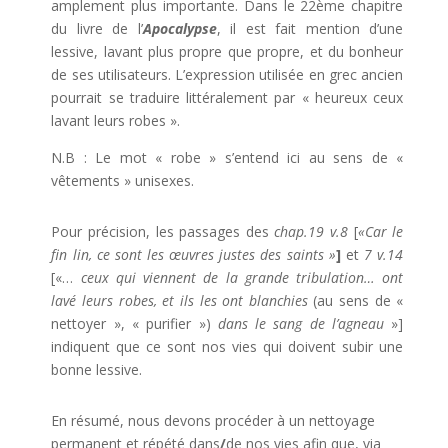
amplement plus importante. Dans le 22ème chapitre
du livre de l’
Apocalypse
, il est fait mention d’une
lessive, lavant plus propre que propre, et du bonheur
de ses utilisateurs. L’expression utilisée en grec ancien
pourrait se traduire littéralement par « heureux ceux
lavant leurs robes ».
N.B : Le mot « robe » s’entend ici au sens de «
vêtements » unisexes.
Pour précision, les passages des
chap.19 v.8
[
«Car le
fin lin, ce sont les œuvres justes des saints »
]
et
7 v.14
[«…
ceux qui viennent de la grande tribulation… ont
lavé leurs robes, et ils les ont blanchies
(au sens de «
nettoyer », « purifier »)
dans le sang de l’agneau
»]
indiquent que ce sont nos vies qui doivent subir une
bonne lessive.
En résumé, nous devons procéder à un nettoyage
permanent et répété dans
/
de nos vies afin que, via