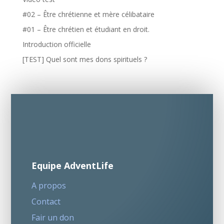
#02 – Être chrétienne et mère célibataire
#01 – Être chrétien et étudiant en droit.
Introduction officielle
[TEST] Quel sont mes dons spirituels ?
Equipe AdventLife
A propos
Contact
Fair un don