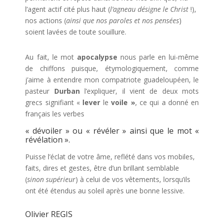
l’agent actif cité plus haut (
l’agneau désigne le Christ
!),
nos actions (
ainsi que nos paroles et nos pensées
)
soient lavées de toute souillure.
Au fait, le mot
apocalypse
nous parle en lui-même
de chiffons puisque, étymologiquement, comme
j’aime à entendre mon compatriote guadeloupéen, le
pasteur
Durban
l’expliquer, il vient de deux mots
grecs signifiant «
lever
le
voile »
, ce qui a donné en
français les verbes
« dévoiler » ou « révéler » ainsi que le mot «
révélation ».
Puisse l’éclat de votre âme, reflété dans vos mobiles,
faits, dires et gestes, être d’un brillant semblable
(
sinon supérieur
) à celui de vos vêtements, lorsqu’ils
ont été étendus au soleil après une bonne lessive.
Olivier REGIS