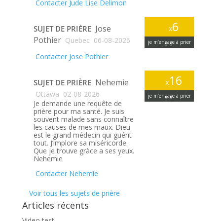
Contacter Jude Lise Delimon
6
Jose
SUJET DE PRIÈRE
x
Pothier
Quebec
06-08-2026
je m’engage à prier
Contacter Jose Pothier
16
Nehemie
SUJET DE PRIÈRE
x
Ottawa
02-08-2026
je m’engage à prier
Je demande une requête de
prière pour ma santé. Je suis
souvent malade sans connaître
les causes de mes maux. Dieu
est le grand médecin qui guérit
tout. J’implore sa miséricorde.
Que je trouve gràce a ses yeux.
Nehemie
Contacter Nehemie
Voir tous les sujets de prière
Articles récents
Video test