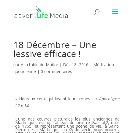
18 Décembre – Une
lessive efficace !
par
A la table du Maitre
|
Déc 18, 2016
|
Méditation
quotidienne
|
0 commentaires
« Heureux ceux qui lavent leurs robes …»
Apocalypse
22 v.14
L’une des œuvres picturales les plus anciennes de
Martinique, est un tableau du peintre Bassot2, daté
de 1765, et représentant une scène de vie, à Saint-
Pierre de la Martinique, au XVIIIe siècle. Vous pourrez