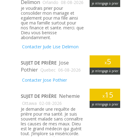
Delimon
Orlando
08-08-2026
je m’engage à prier
je voudrais prier pour
consolider mon mariage et
egalement pour ma fille ainsi
que ma famille surtout pour
nos finance et sante. merci. que
Dieu vous benisse
abondamment.
Contacter Jude Lise Delimon
5
Jose
SUJET DE PRIÈRE
x
Pothier
Quebec
06-08-2026
je m’engage à prier
Contacter Jose Pothier
15
Nehemie
SUJET DE PRIÈRE
x
Ottawa
02-08-2026
je m’engage à prier
Je demande une requête de
prière pour ma santé. Je suis
souvent malade sans connaître
les causes de mes maux. Dieu
est le grand médecin qui guérit
tout. J’implore sa miséricorde.