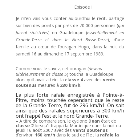
Episode I
Je m’en vais vous conter aujourd’hui le récit, partagé
sur bien des points par près de 70 000 personnes (
qui
furent sinistrées
) en Guadeloupe (
essentiellement en
Grande-Terre et dans le Nord Basse-Terre
), d’une
famille au cœur de l’ouragan Hugo, dans la nuit du
samedi 16 au dimanche 17 septembre 1989.
Comme vous le savez, cet ouragan (
devenu
ultérieurement de classe 5
) toucha la Guadeloupe
alors qu’il avait atteint la
classe 4
avec des
vents
soutenus
mesurés à
230 km/h
.
La plus forte rafale enregistrée à Pointe-à-
Pitre, moins touchée cependant que le reste
de la Grande-Terre, fut de 296 km/h1. On sait
ainsi que des rafales supérieures à 300 km/h
ont frappé l’est et le nord Grande-Terre.
– A titre de comparaison, le cyclone
Dean
était de
classe 2
lorsqu’il frappa la Martinique dans la nuit du
jeudi 16 août 2007 avec des
vents soutenus
d’environ
160 km/h
dans le sud de l’île ; la
rafale la