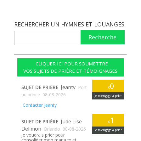
RECHERCHER UN HYMNES ET LOUANGES
Recherche
CLIQUER ICI POUR SOUMETTRE
VOS SUJETS DE PRIÈRE ET TÉMOIGNAGES
0
Jeanty
SUJET DE PRIÈRE
x
Port
au prince
08-08-2026
je m’engage à prier
Contacter Jeanty
1
Jude Lise
SUJET DE PRIÈRE
x
Delimon
Orlando
08-08-2026
je m’engage à prier
je voudrais prier pour
consolider mon mariage et