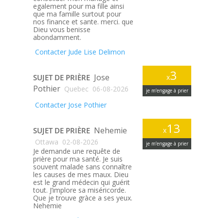
egalement pour ma fille ainsi
que ma famille surtout pour
nos finance et sante. merci. que
Dieu vous benisse
abondamment.
Contacter Jude Lise Delimon
3
Jose
SUJET DE PRIÈRE
x
Pothier
Quebec
06-08-2026
je m’engage à prier
Contacter Jose Pothier
13
Nehemie
SUJET DE PRIÈRE
x
Ottawa
02-08-2026
je m’engage à prier
Je demande une requête de
prière pour ma santé. Je suis
souvent malade sans connaître
les causes de mes maux. Dieu
est le grand médecin qui guérit
tout. J’implore sa miséricorde.
Que je trouve gràce a ses yeux.
Nehemie