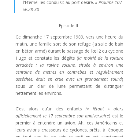
l’Éternel les conduisit au port désiré. »
Psaume 107
vv.28-30
Episode II
Ce dimanche 17 septembre 1989, vers une heure du
matin, une famille sort de son refuge (la salle de bain
en béton armé) durant le passage de l’œil2 du cyclone
Hugo et constate les dégâts (
la moitié de la toiture
arrachée ; la ravine voisine, située à environ une
centaine de mètres en contrebas et régulièrement
asséchée, était en crue avec un grondement sourd
)
sous un clair de lune permettant de distinguer
nettement les environs.
C’est alors qu’un des enfants
(« fêtant » alors
officiellement le 17 septembre son anniversaire
) est le
premier à entendre un avion. Ah, ces Américains et
leurs avions chasseurs de cyclones, prêts, à l’époque
en tout cas (
je ne sais ce qu’il en est exactement