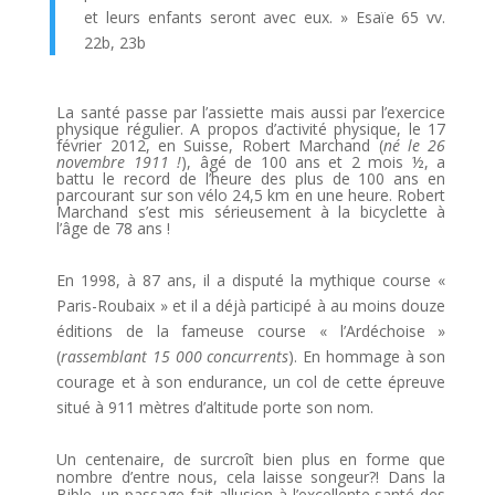
et leurs enfants seront avec eux. » Esaïe 65 vv.
22b, 23b
La santé passe par l’assiette mais aussi par l’exercice
physique régulier. A propos d’activité physique, le 17
février 2012, en Suisse, Robert Marchand (
né le 26
novembre 1911 !
), âgé de 100 ans et 2 mois ½, a
battu le record de l’heure des plus de 100 ans en
parcourant sur son vélo 24,5 km en une heure. Robert
Marchand s’est mis sérieusement à la bicyclette à
l’âge de 78 ans !
En 1998, à 87 ans, il a disputé la mythique course «
Paris-Roubaix » et il a déjà participé à au moins douze
éditions de la fameuse course « l’Ardéchoise »
(
rassemblant 15 000 concurrents
). En hommage à son
courage et à son endurance, un col de cette épreuve
situé à 911 mètres d’altitude porte son nom.
Un centenaire, de surcroît bien plus en forme que
nombre d’entre nous, cela laisse songeur?! Dans la
Bible, un passage fait allusion à l’excellente santé des