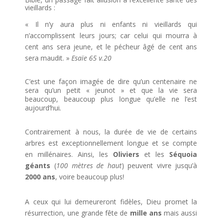
vieillards :
« Il n’y aura plus ni enfants ni vieillards qui
n’accomplissent leurs jours; car celui qui mourra à
cent ans sera jeune, et le pécheur âgé de cent ans
sera maudit. »
Esaïe 65 v.20
C’est une façon imagée de dire qu’un centenaire ne
sera qu’un petit « jeunot » et que la vie sera
beaucoup, beaucoup plus longue qu’elle ne l’est
aujourd’hui
.
Contrairement à nous, la durée de vie de certains
arbres est exceptionnellement longue et se compte
en millénaires. Ainsi, les
Oliviers
et les
Séquoia
géants
(
100 mètres de haut
) peuvent vivre jusqu’à
2000 ans
, voire beaucoup plus!
A ceux qui lui demeureront fidèles, Dieu promet la
résurrection, une grande fête de
mille ans
mais aussi