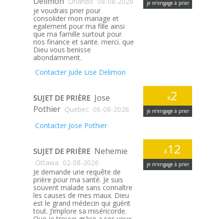
Delimon
Orlando
08-08-2026
je m’engage à prier
je voudrais prier pour
consolider mon mariage et
egalement pour ma fille ainsi
que ma famille surtout pour
nos finance et sante. merci. que
Dieu vous benisse
abondamment.
Contacter Jude Lise Delimon
2
Jose
SUJET DE PRIÈRE
x
Pothier
Quebec
06-08-2026
je m’engage à prier
Contacter Jose Pothier
12
Nehemie
SUJET DE PRIÈRE
x
Ottawa
02-08-2026
je m’engage à prier
Je demande une requête de
prière pour ma santé. Je suis
souvent malade sans connaître
les causes de mes maux. Dieu
est le grand médecin qui guérit
tout. J’implore sa miséricorde.
Que je trouve gràce a ses yeux.