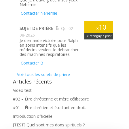
Nehemie
Contacter Nehemie
10
B
SUJET DE PRIÈRE
x
Qc
02-
08-2026
je m’engage à prier
Je demande victoire pour Ralph
en soins intensifs que les
médecins veulent le débrancher
des machines respiratoires
Contacter B
Voir tous les sujets de prière
Articles récents
Video test
#02 – Être chrétienne et mère célibataire
#01 – Être chrétien et étudiant en droit.
Introduction officielle
[TEST] Quel sont mes dons spirituels ?