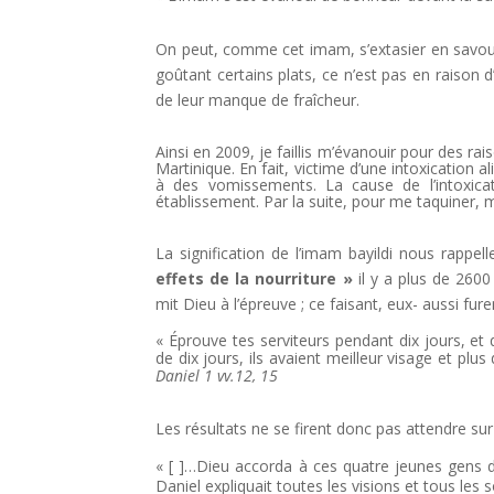
On peut, comme cet imam, s’extasier en savou
goûtant certains plats, ce n’est pas en raison
de leur manque de fraîcheur.
Ainsi en 2009, je faillis m’évanouir pour des ra
Martinique. En fait, victime d’une intoxication 
à des vomissements. La cause de l’intoxicat
établissement. Par la suite, pour me taquiner,
La signification de l’imam bayildi nous rappe
effets de la nourriture »
il y a plus de 260
mit Dieu à l’épreuve ; ce faisant, eux- aussi fu
« Éprouve tes serviteurs pendant dix jours, e
de dix jours, ils avaient meilleur visage et pl
Daniel 1 vv.12, 15
Les résultats ne se firent donc pas attendre su
« [ ]…Dieu accorda à ces quatre jeunes gens de 
Daniel expliquait toutes les visions et tous les 