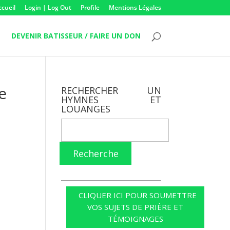
ccueil
Login | Log Out
Profile
Mentions Légales
DEVENIR BATISSEUR / FAIRE UN DON
re
RECHERCHER UN
HYMNES ET
LOUANGES
Recherche
CLIQUER ICI POUR SOUMETTRE
VOS SUJETS DE PRIÈRE ET
TÉMOIGNAGES