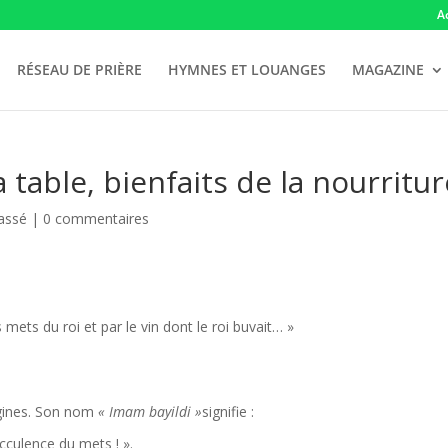
A
RÉSEAU DE PRIÈRE
HYMNES ET LOUANGES
MAGAZINE
a table, bienfaits de la nourritu
assé |
0 commentaires
 mets du roi et par le vin dont le roi buvait… »
ergines. Son nom
« Imam bayildi »
signifie :
cculence du mets ! ».