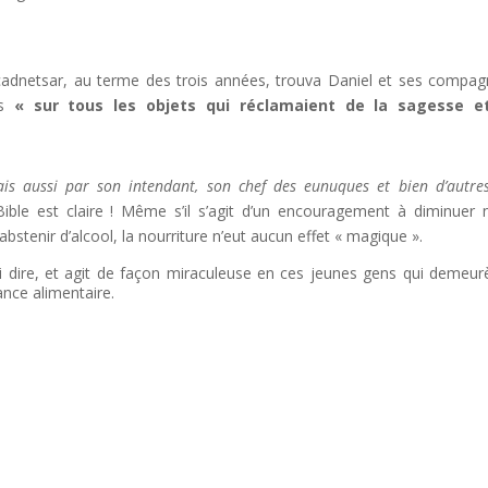
cadnetsar, au terme des trois années, trouva Daniel et ses compa
es
« sur tous les objets qui réclamaient de la sagesse e
is aussi par son intendant, son chef des eunuques et bien d’autre
ible est claire ! Même s’il s’agit d’un encouragement à diminuer 
tenir d’alcool, la nourriture n’eut aucun effet « magique ».
si dire, et agit de façon miraculeuse en ces jeunes gens qui demeur
ance alimentaire.