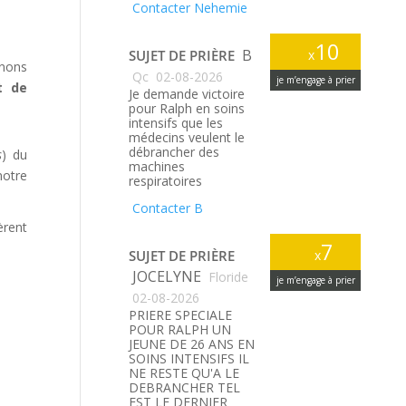
Contacter Nehemie
10
B
SUJET DE PRIÈRE
x
gnons
Qc
02-08-2026
je m’engage à prier
t de
Je demande victoire
pour Ralph en soins
intensifs que les
médecins veulent le
débrancher des
s
) du
machines
notre
respiratoires
Contacter B
èrent
7
SUJET DE PRIÈRE
x
JOCELYNE
Floride
je m’engage à prier
02-08-2026
PRIERE SPECIALE
POUR RALPH UN
JEUNE DE 26 ANS EN
SOINS INTENSIFS IL
NE RESTE QU'A LE
DEBRANCHER TEL
EST LE DERNIER