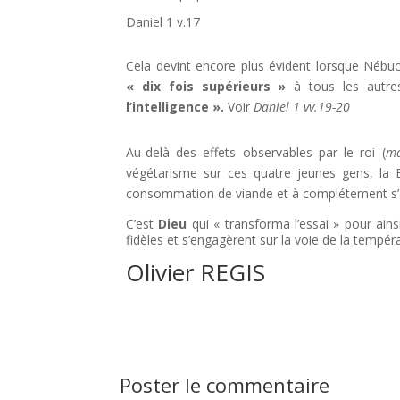
Daniel 1 v.17
Cela devint encore plus évident lorsque Nébu
« dix fois supérieurs »
à tous les autr
l’intelligence ».
Voir
Daniel 1 vv.19-20
Au-delà des effets observables par le roi (
ma
végétarisme sur ces quatre jeunes gens, la B
consommation de viande et à complétement s’abs
C’est
Dieu
qui « transforma l’essai » pour ain
fidèles et s’engagèrent sur la voie de la tempér
Olivier REGIS
Poster le commentaire