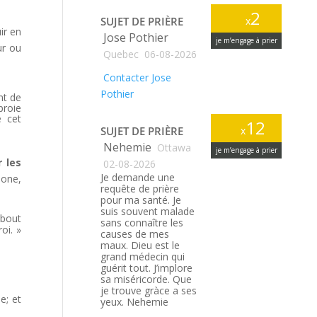
2
SUJET DE PRIÈRE
x
ir en
Jose Pothier
je m’engage à prier
ur ou
Quebec
06-08-2026
Contacter Jose
Pothier
nt de
proie
e cet
12
SUJET DE PRIÈRE
x
Nehemie
Ottawa
je m’engage à prier
 les
02-08-2026
Je demande une
lone,
requête de prière
pour ma santé. Je
suis souvent malade
 bout
sans connaître les
oi. »
causes de mes
maux. Dieu est le
grand médecin qui
guérit tout. J’implore
sa miséricorde. Que
je trouve gràce a ses
e; et
yeux. Nehemie