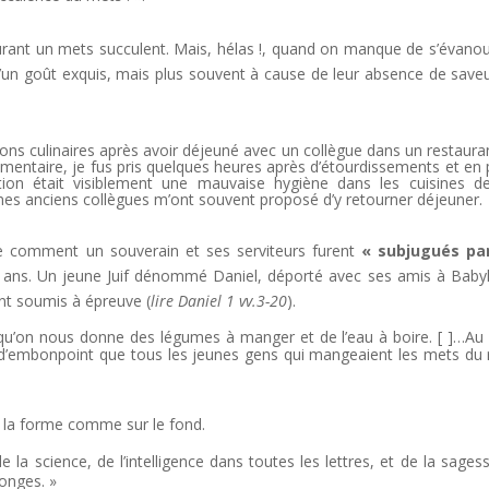
rant un mets succulent. Mais, hélas !, quand on manque de s’évanou
 d’un goût exquis, mais plus souvent à cause de leur absence de save
isons culinaires après avoir déjeuné avec un collègue dans un restaura
alimentaire, je fus pris quelques heures après d’étourdissements et en 
ion était visiblement une mauvaise hygiène dans les cuisines d
 mes anciens collègues m’ont souvent proposé d’y retourner déjeuner.
lle comment un souverain et ses serviteurs furent
« subjugués par
0 ans. Un jeune Juif dénommé Daniel, déporté avec ses amis à Baby
rent soumis à épreuve (
lire Daniel 1 vv.3-20
).
t qu’on nous donne des légumes à manger et de l’eau à boire. [ ]…Au
us d’embonpoint que tous les jeunes gens qui mangeaient les mets du r
r la forme comme sur le fond.
la science, de l’intelligence dans toutes les lettres, et de la sagess
songes. »