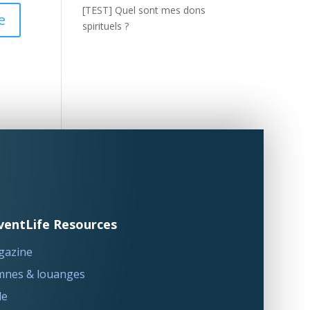
[TEST] Quel sont mes dons
spirituels ?
ventLife Resources
gazine
nes & louanges
le