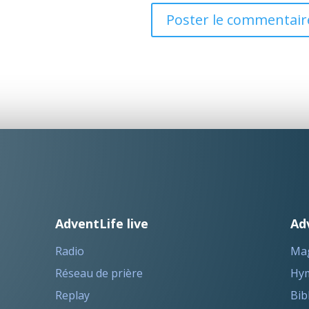
AdventLife live
Ad
Radio
Ma
Réseau de prière
Hym
Replay
Bib