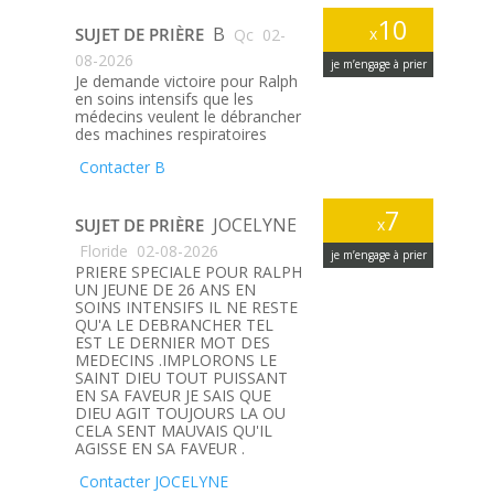
10
B
SUJET DE PRIÈRE
x
Qc
02-
08-2026
je m’engage à prier
Je demande victoire pour Ralph
en soins intensifs que les
médecins veulent le débrancher
des machines respiratoires
Contacter B
7
JOCELYNE
SUJET DE PRIÈRE
x
Floride
02-08-2026
je m’engage à prier
PRIERE SPECIALE POUR RALPH
UN JEUNE DE 26 ANS EN
SOINS INTENSIFS IL NE RESTE
QU'A LE DEBRANCHER TEL
EST LE DERNIER MOT DES
MEDECINS .IMPLORONS LE
SAINT DIEU TOUT PUISSANT
EN SA FAVEUR JE SAIS QUE
DIEU AGIT TOUJOURS LA OU
CELA SENT MAUVAIS QU'IL
AGISSE EN SA FAVEUR .
Contacter JOCELYNE