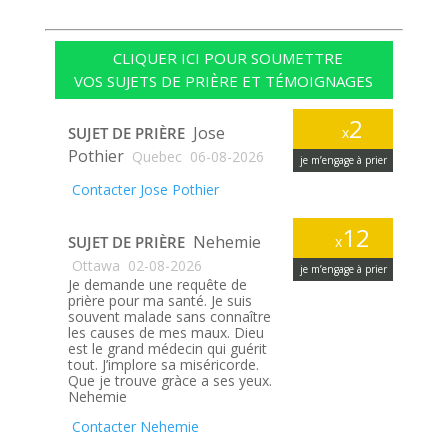
CLIQUER ICI POUR SOUMETTRE
VOS SUJETS DE PRIÈRE ET TÉMOIGNAGES
2
Jose
SUJET DE PRIÈRE
x
Pothier
Quebec
06-08-2026
je m’engage à prier
Contacter Jose Pothier
12
Nehemie
SUJET DE PRIÈRE
x
Ottawa
02-08-2026
je m’engage à prier
Je demande une requête de
prière pour ma santé. Je suis
souvent malade sans connaître
les causes de mes maux. Dieu
est le grand médecin qui guérit
tout. J’implore sa miséricorde.
Que je trouve gràce a ses yeux.
Nehemie
Contacter Nehemie