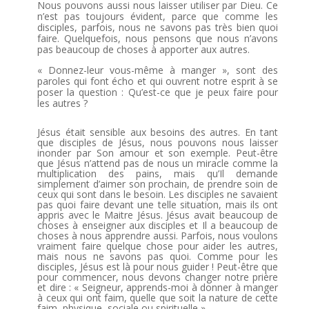
Nous pouvons aussi nous laisser utiliser par Dieu. Ce
n’est pas toujours évident, parce que comme les
disciples, parfois, nous ne savons pas très bien quoi
faire. Quelquefois, nous pensons que nous n’avons
pas beaucoup de choses à apporter aux autres.
« Donnez-leur vous-même à manger », sont des
paroles qui font écho et qui ouvrent notre esprit à se
poser la question : Qu’est-ce que je peux faire pour
les autres ?
Jésus était sensible aux besoins des autres. En tant
que disciples de Jésus, nous pouvons nous laisser
inonder par Son amour et son exemple. Peut-être
que Jésus n’attend pas de nous un miracle comme la
multiplication des pains, mais qu’Il demande
simplement d’aimer son prochain, de prendre soin de
ceux qui sont dans le besoin. Les disciples ne savaient
pas quoi faire devant une telle situation, mais ils ont
appris avec le Maitre Jésus. Jésus avait beaucoup de
choses à enseigner aux disciples et Il a beaucoup de
choses à nous apprendre aussi. Parfois, nous voulons
vraiment faire quelque chose pour aider les autres,
mais nous ne savons pas quoi. Comme pour les
disciples, Jésus est là pour nous guider ! Peut-être que
pour commencer, nous devons changer notre prière
et dire : « Seigneur, apprends-moi à donner à manger
à ceux qui ont faim, quelle que soit la nature de cette
faim, physique, sociale ou spirituelle ».