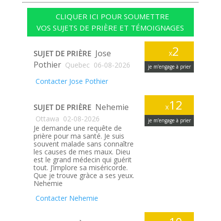
CLIQUER ICI POUR SOUMETTRE
VOS SUJETS DE PRIÈRE ET TÉMOIGNAGES
2
Jose
SUJET DE PRIÈRE
x
Pothier
Quebec
06-08-2026
je m’engage à prier
Contacter Jose Pothier
12
Nehemie
SUJET DE PRIÈRE
x
Ottawa
02-08-2026
je m’engage à prier
Je demande une requête de
prière pour ma santé. Je suis
souvent malade sans connaître
les causes de mes maux. Dieu
est le grand médecin qui guérit
tout. J’implore sa miséricorde.
Que je trouve gràce a ses yeux.
Nehemie
Contacter Nehemie