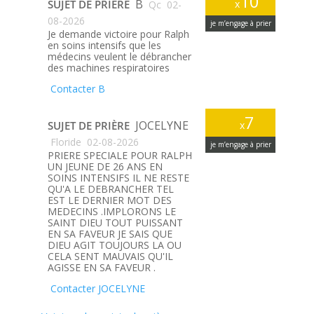
10
B
SUJET DE PRIÈRE
x
Qc
02-
08-2026
je m’engage à prier
Je demande victoire pour Ralph
en soins intensifs que les
médecins veulent le débrancher
des machines respiratoires
Contacter B
7
JOCELYNE
SUJET DE PRIÈRE
x
Floride
02-08-2026
je m’engage à prier
PRIERE SPECIALE POUR RALPH
UN JEUNE DE 26 ANS EN
SOINS INTENSIFS IL NE RESTE
QU'A LE DEBRANCHER TEL
EST LE DERNIER MOT DES
MEDECINS .IMPLORONS LE
SAINT DIEU TOUT PUISSANT
EN SA FAVEUR JE SAIS QUE
DIEU AGIT TOUJOURS LA OU
CELA SENT MAUVAIS QU'IL
AGISSE EN SA FAVEUR .
Contacter JOCELYNE