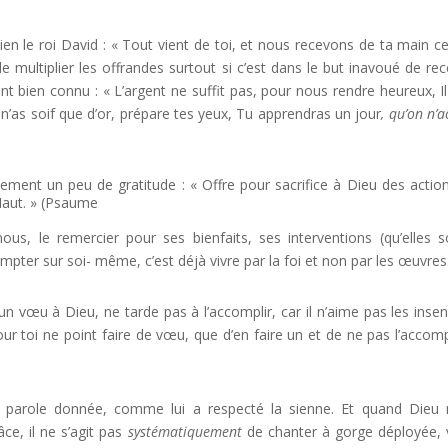
 bien le roi David : « Tout vient de toi, et nous recevons de ta main c
de multiplier les offrandes surtout si c’est dans le but inavoué de rec
 bien connu : « L’argent ne suffit pas, pour nous rendre heureux, Il
n’as soif que d’or, prépare tes yeux, Tu apprendras un jour
, qu’on n’a
ment un peu de gratitude : « Offre pour sacrifice à Dieu des actio
Haut. » (Psaume
us, le remercier pour ses bienfaits, ses interventions (qu’elles s
mpter sur soi- même, c’est déjà vivre par la foi et non par les œuvres
 un vœu à Dieu, ne tarde pas à l’accomplir, car il n’aime pas les insen
r toi ne point faire de vœu, que d’en faire un et de ne pas l’accompl
la parole donnée, comme lui a respecté la sienne. Et quand Dieu
âce, il ne s’agit pas
systématiquement
de chanter à gorge déployée, 