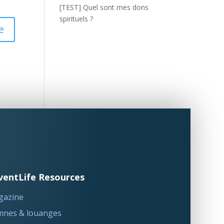
[TEST] Quel sont mes dons
spirituels ?
ventLife Resources
gazine
nes & louanges