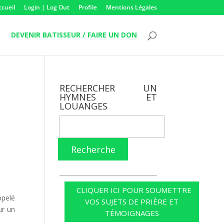
ccueil
Login | Log Out
Profile
Mentions Légales
DEVENIR BATISSEUR / FAIRE UN DON
RECHERCHER UN
HYMNES ET
LOUANGES
Recherche
CLIQUER ICI POUR SOUMETTRE
ppelé
VOS SUJETS DE PRIÈRE ET
ur un
TÉMOIGNAGES