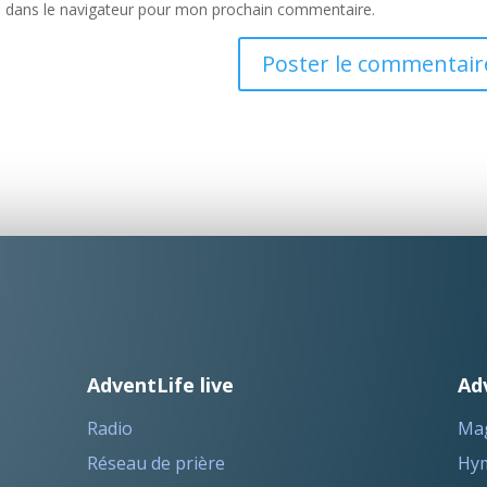
e dans le navigateur pour mon prochain commentaire.
AdventLife live
Ad
Radio
Ma
Réseau de prière
Hym