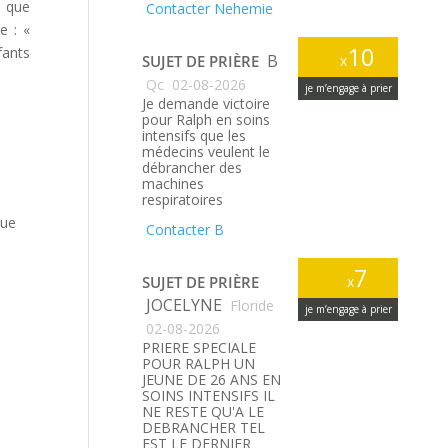
e que
Contacter Nehemie
e : «
10
fants
B
SUJET DE PRIÈRE
x
Qc
02-08-2026
je m’engage à prier
Je demande victoire
pour Ralph en soins
intensifs que les
médecins veulent le
débrancher des
machines
respiratoires
que
Contacter B
7
SUJET DE PRIÈRE
x
JOCELYNE
Floride
je m’engage à prier
02-08-2026
PRIERE SPECIALE
POUR RALPH UN
JEUNE DE 26 ANS EN
SOINS INTENSIFS IL
NE RESTE QU'A LE
DEBRANCHER TEL
EST LE DERNIER