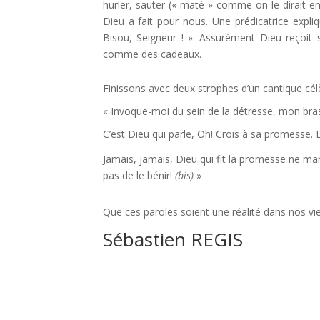
hurler, sauter (« maté » comme on le dirait en 
Dieu a fait pour nous. Une prédicatrice expliq
Bisou, Seigneur ! ». Assurément Dieu reçoit
comme des cadeaux.
Finissons avec deux strophes d’un cantique cél
« Invoque-moi du sein de la détresse, mon bras
C’est Dieu qui parle, Oh! Crois à sa promesse. B
Jamais, jamais, Dieu qui fit la promesse ne m
pas de le bénir!
(bis)
»
Que ces paroles soient une réalité dans nos vie
Sébastien REGIS