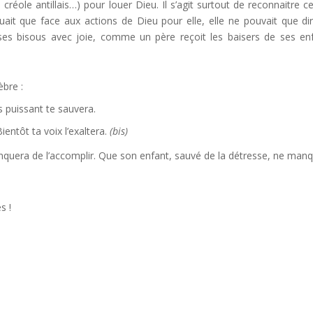
créole antillais…) pour louer Dieu. Il s’agit surtout de reconnaitre c
uait que face aux actions de Dieu pour elle, elle ne pouvait que dir
 ses bisous avec joie, comme un père reçoit les baisers de ses en
èbre :
 puissant te sauvera.
ientôt ta voix l’exaltera.
(bis)
anquera de l’accomplir. Que son enfant, sauvé de la détresse, ne man
s !