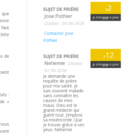
2
SUJET DE PRIÈRE
x
e que
Jose Pothier
je m’engage à prier
evoir
Quebec
06-08-2026
 faut
Contacter Jose
chète
Pothier
12
ns de
SUJET DE PRIÈRE
x
Nehemie
Ottawa
je m’engage à prier
02-08-2026
oient
Je demande une
.
requête de prière
pour ma santé. Je
suis souvent malade
sés :
sans connaître les
causes de mes
ir. »
maux. Dieu est le
grand médecin qui
guérit tout. J’implore
sa miséricorde. Que
 nous
je trouve gràce a ses
yeux. Nehemie
voire