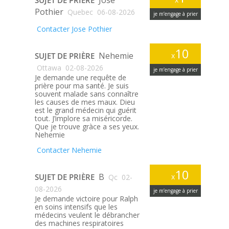
Pothier
Quebec
06-08-2026
je m’engage à prier
Contacter Jose Pothier
10
Nehemie
SUJET DE PRIÈRE
x
Ottawa
02-08-2026
je m’engage à prier
Je demande une requête de
prière pour ma santé. Je suis
souvent malade sans connaître
les causes de mes maux. Dieu
est le grand médecin qui guérit
tout. J’implore sa miséricorde.
Que je trouve gràce a ses yeux.
Nehemie
Contacter Nehemie
10
B
SUJET DE PRIÈRE
x
Qc
02-
08-2026
je m’engage à prier
Je demande victoire pour Ralph
en soins intensifs que les
médecins veulent le débrancher
des machines respiratoires