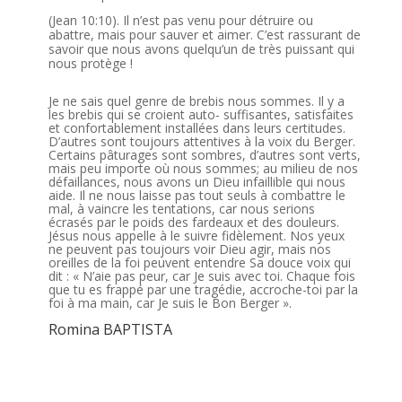
(Jean 10:10). Il n’est pas venu pour détruire ou
abattre, mais pour sauver et aimer. C’est rassurant de
savoir que nous avons quelqu’un de très puissant qui
nous protège !
Je ne sais quel genre de brebis nous sommes. Il y a
les brebis qui se croient auto- suffisantes, satisfaites
et confortablement installées dans leurs certitudes.
D’autres sont toujours attentives à la voix du Berger.
Certains pâturages sont sombres, d’autres sont verts,
mais peu importe où nous sommes; au milieu de nos
défaillances, nous avons un Dieu infaillible qui nous
aide. Il ne nous laisse pas tout seuls à combattre le
mal, à vaincre les tentations, car nous serions
écrasés par le poids des fardeaux et des douleurs.
Jésus nous appelle à le suivre fidèlement. Nos yeux
ne peuvent pas toujours voir Dieu agir, mais nos
oreilles de la foi peuvent entendre Sa douce voix qui
dit : « N’aie pas peur, car Je suis avec toi. Chaque fois
que tu es frappé par une tragédie, accroche-toi par la
foi à ma main, car Je suis le Bon Berger ».
Romina BAPTISTA