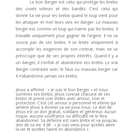
Le bon Berger est celui qui protège les brebis
des cruels voleurs et des bandits. C’est celui qui
donne Sa vie pour les brebis quand le loup vient pour
les attaquer et met leurs vies en danger. Le mauvais
berger est comme un loup qui n’aime pas les brebis. Il
travaille uniquement pour gagner de l’argent. Il ne se
soucie pas de ses brebis. Il se limite uniquement à
accomplir les exigences de son contrat, mais ne se
préoccupe que de ses propres intérêts. Quand il y a
un danger, il s’enfuit et abandonne ses brebis. Le vrai
Berger contraste avec le faux ou mauvais berger car
Il n’abandonne jamais ses brebis.
Jésus a affirmé : « Je suis le bon Berger » et nous
sommes ses brebis. Jésus connait chacune de ses
brebis et prend soin d’elles avec amour, soin et
protection. C’est cet amour si personnel et intime qui
amène Jésus à donner sa vie pour nous. Le don de
Jésus est un don gratuit, solidaire et généreux. Aucun
risque, aucune souffrance ou difficulté ne le fera
abandonner. Sa défense est sans limite et va jusqu’au
don de sa vie. Il dit : « Je suis venu pour qu’elles aient
la vie et qu’elles l’aient en abondance »