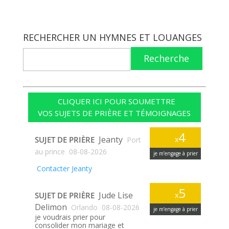
RECHERCHER UN HYMNES ET LOUANGES
Recherche
CLIQUER ICI POUR SOUMETTRE
VOS SUJETS DE PRIÈRE ET TÉMOIGNAGES
4
Jeanty
SUJET DE PRIÈRE
x
Port
au prince
08-08-2026
je m’engage à prier
Contacter Jeanty
5
Jude Lise
SUJET DE PRIÈRE
x
Delimon
Orlando
08-08-2026
je m’engage à prier
je voudrais prier pour
consolider mon mariage et