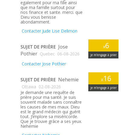
egalement pour ma fille ainsi
que ma famille surtout pour
nos finance et sante. merci. que
Dieu vous benisse
abondamment.
Contacter Jude Lise Delimon
6
Jose
SUJET DE PRIÈRE
x
Pothier
Quebec
06-08-2026
je m’engage à prier
Contacter Jose Pothier
16
Nehemie
SUJET DE PRIÈRE
x
Ottawa
02-08-2026
je m’engage à prier
Je demande une requête de
prière pour ma santé. Je suis
souvent malade sans connaître
les causes de mes maux. Dieu
est le grand médecin qui guérit
tout. J’implore sa miséricorde.
Que je trouve gràce a ses yeux.
Nehemie