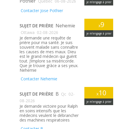
Pothier
Quebec
06-08-2026
je m’engage à prier
Contacter Jose Pothier
9
Nehemie
SUJET DE PRIÈRE
x
Ottawa
02-08-2026
je m’engage à prier
Je demande une requête de
prière pour ma santé. Je suis
souvent malade sans connaître
les causes de mes maux. Dieu
est le grand médecin qui guérit
tout. J’implore sa miséricorde.
Que je trouve gràce a ses yeux.
Nehemie
Contacter Nehemie
10
B
SUJET DE PRIÈRE
x
Qc
02-
08-2026
je m’engage à prier
Je demande victoire pour Ralph
en soins intensifs que les
médecins veulent le débrancher
des machines respiratoires
Contacter B