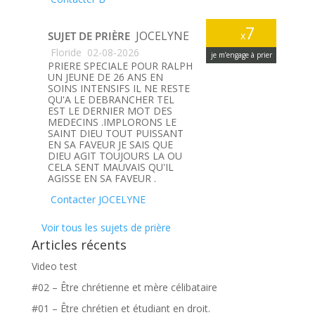
7
JOCELYNE
SUJET DE PRIÈRE
x
Floride
02-08-2026
je m’engage à prier
PRIERE SPECIALE POUR RALPH
UN JEUNE DE 26 ANS EN
SOINS INTENSIFS IL NE RESTE
QU'A LE DEBRANCHER TEL
EST LE DERNIER MOT DES
MEDECINS .IMPLORONS LE
SAINT DIEU TOUT PUISSANT
EN SA FAVEUR JE SAIS QUE
DIEU AGIT TOUJOURS LA OU
CELA SENT MAUVAIS QU'IL
AGISSE EN SA FAVEUR .
Contacter JOCELYNE
Voir tous les sujets de prière
Articles récents
Video test
#02 – Être chrétienne et mère célibataire
#01 – Être chrétien et étudiant en droit.