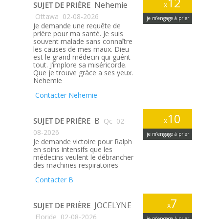
12
Nehemie
SUJET DE PRIÈRE
x
Ottawa
02-08-2026
je m’engage à prier
Je demande une requête de
prière pour ma santé. Je suis
souvent malade sans connaître
les causes de mes maux. Dieu
est le grand médecin qui guérit
tout. J’implore sa miséricorde.
Que je trouve gràce a ses yeux.
Nehemie
Contacter Nehemie
10
B
SUJET DE PRIÈRE
x
Qc
02-
08-2026
je m’engage à prier
Je demande victoire pour Ralph
en soins intensifs que les
médecins veulent le débrancher
des machines respiratoires
Contacter B
7
JOCELYNE
SUJET DE PRIÈRE
x
Floride
02-08-2026
je m’engage à prier