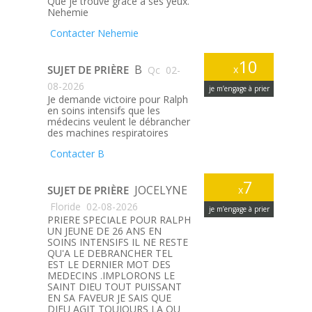
Que je trouve gràce a ses yeux.
Nehemie
Contacter Nehemie
10
B
SUJET DE PRIÈRE
x
Qc
02-
08-2026
je m’engage à prier
Je demande victoire pour Ralph
en soins intensifs que les
médecins veulent le débrancher
des machines respiratoires
Contacter B
7
JOCELYNE
SUJET DE PRIÈRE
x
Floride
02-08-2026
je m’engage à prier
PRIERE SPECIALE POUR RALPH
UN JEUNE DE 26 ANS EN
SOINS INTENSIFS IL NE RESTE
QU'A LE DEBRANCHER TEL
EST LE DERNIER MOT DES
MEDECINS .IMPLORONS LE
SAINT DIEU TOUT PUISSANT
EN SA FAVEUR JE SAIS QUE
DIEU AGIT TOUJOURS LA OU