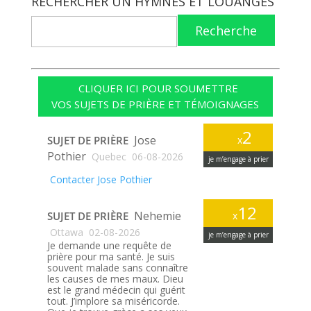
RECHERCHER UN HYMNES ET LOUANGES
Recherche
CLIQUER ICI POUR SOUMETTRE
VOS SUJETS DE PRIÈRE ET TÉMOIGNAGES
2
Jose
SUJET DE PRIÈRE
x
Pothier
Quebec
06-08-2026
je m’engage à prier
Contacter Jose Pothier
12
Nehemie
SUJET DE PRIÈRE
x
Ottawa
02-08-2026
je m’engage à prier
Je demande une requête de
prière pour ma santé. Je suis
souvent malade sans connaître
les causes de mes maux. Dieu
est le grand médecin qui guérit
tout. J’implore sa miséricorde.