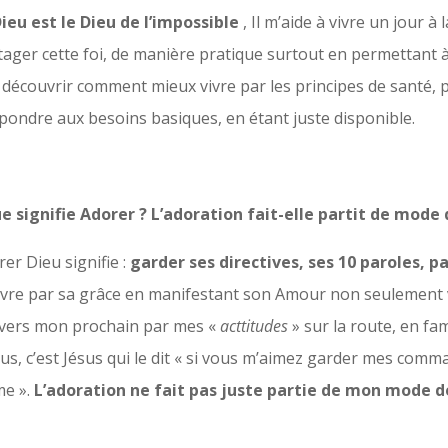
ieu est le Dieu de l’impossible
, Il m’aide à vivre un jour à 
rtager cette foi, de manière pratique surtout en permettant 
découvrir comment mieux vivre par les principes de santé,
pondre aux besoins basiques, en étant juste disponible.
ue signifie Adorer ? L’adoration fait-elle partit de mode 
er Dieu signifie :
garder ses directives, ses 10 paroles, p
vivre par sa grâce en manifestant son Amour non seulement 
nvers mon prochain par mes «
acttitudes
» sur la route, en famil
plus, c’est Jésus qui le dit « si vous m’aimez garder mes com
me ».
L’adoration ne fait pas juste partie de mon mode d