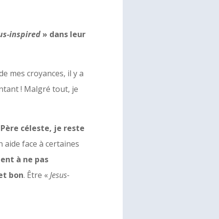
us-inspired
» dans leur
de mes croyances, il y a
ntant ! Malgré tout, je
Père céleste, je reste
 aide face à certaines
tent à ne pas
 et bon
. Être «
Jesus-