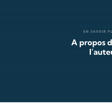
EN SAVOIR P
A propos 
l’aute