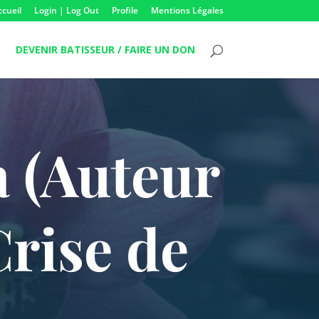
ccueil
Login | Log Out
Profile
Mentions Légales
DEVENIR BATISSEUR / FAIRE UN DON
a (Auteur
Crise de