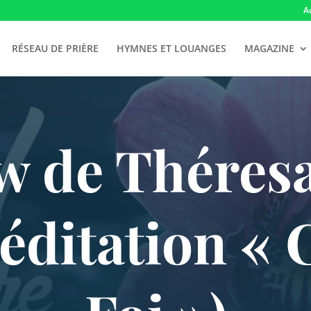
A
RÉSEAU DE PRIÈRE
HYMNES ET LOUANGES
MAGAZINE
w de Théres
éditation « 