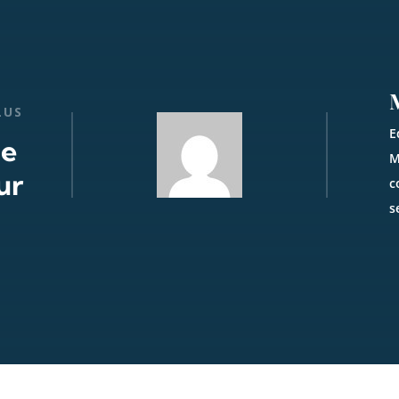
LUS
E
de
M
ur
c
s