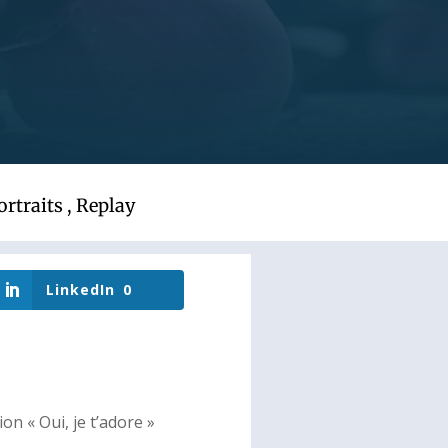
ortraits
,
Replay
LinkedIn
0
on « Oui, je t’adore »