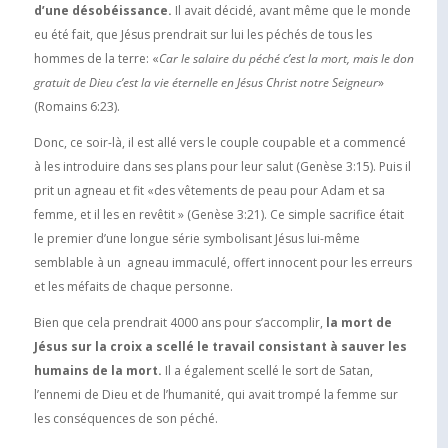
d’une désobéissance.
Il avait décidé, avant même que le monde
eu été fait, que Jésus prendrait sur lui les péchés de tous les
hommes de la terre: «
Car le salaire du péché c’est la mort, mais le don
gratuit de Dieu c’est la vie éternelle en Jésus Christ notre Seigneur
»
(Romains 6:23).
Donc, ce soir-là, il est allé vers le couple coupable et a commencé
à les introduire dans ses plans pour leur salut (Genèse 3:15). Puis il
prit un agneau et fit «des vêtements de peau pour Adam et sa
femme, et il les en revêtit » (Genèse 3:21). Ce simple sacrifice était
le premier d’une longue série symbolisant Jésus lui-même
semblable à un agneau immaculé, offert innocent pour les erreurs
et les méfaits de chaque personne.
Bien que cela prendrait 4000 ans pour s’accomplir,
la mort de
Jésus sur la croix a scellé le travail consistant à sauver les
humains de la mort.
Il a également scellé le sort de Satan,
l’ennemi de Dieu et de l’humanité, qui avait trompé la femme sur
les conséquences de son péché.