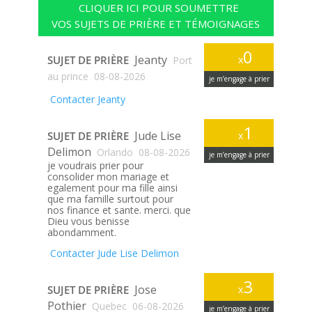
CLIQUER ICI POUR SOUMETTRE
VOS SUJETS DE PRIÈRE ET TÉMOIGNAGES
0
Jeanty
SUJET DE PRIÈRE
x
Port
au prince
08-08-2026
je m’engage à prier
Contacter Jeanty
1
Jude Lise
SUJET DE PRIÈRE
x
Delimon
Orlando
08-08-2026
je m’engage à prier
je voudrais prier pour
consolider mon mariage et
egalement pour ma fille ainsi
que ma famille surtout pour
nos finance et sante. merci. que
Dieu vous benisse
abondamment.
Contacter Jude Lise Delimon
3
Jose
SUJET DE PRIÈRE
x
Pothier
Quebec
06-08-2026
je m’engage à prier