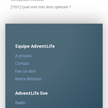
[TEST] Quel sont mes dons spirituels ?
Equipe AdventLife
A propos
Contact
Fair un don
Notre Mission
AdventLife live
Radio