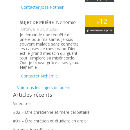
Contacter Jose Pothier
12
Nehemie
SUJET DE PRIÈRE
x
Ottawa
02-08-2026
je m’engage à prier
Je demande une requête de
prière pour ma santé. Je suis
souvent malade sans connaître
les causes de mes maux. Dieu
est le grand médecin qui guérit
tout. J’implore sa miséricorde.
Que je trouve gràce a ses yeux.
Nehemie
Contacter Nehemie
Voir tous les sujets de prière
Articles récents
Video test
#02 – Être chrétienne et mère célibataire
#01 – Être chrétien et étudiant en droit.
Introduction officielle