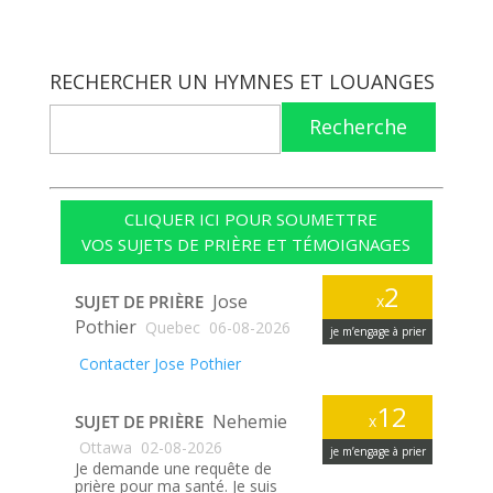
RECHERCHER UN HYMNES ET LOUANGES
Recherche
CLIQUER ICI POUR SOUMETTRE
VOS SUJETS DE PRIÈRE ET TÉMOIGNAGES
2
Jose
SUJET DE PRIÈRE
x
Pothier
Quebec
06-08-2026
je m’engage à prier
Contacter Jose Pothier
12
Nehemie
SUJET DE PRIÈRE
x
Ottawa
02-08-2026
je m’engage à prier
Je demande une requête de
prière pour ma santé. Je suis