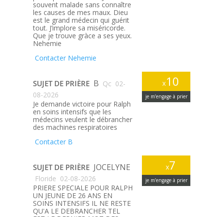
souvent malade sans connaître
les causes de mes maux. Dieu
est le grand médecin qui guérit
tout. J’implore sa miséricorde.
Que je trouve gràce a ses yeux.
Nehemie
Contacter Nehemie
10
B
SUJET DE PRIÈRE
x
Qc
02-
08-2026
je m’engage à prier
Je demande victoire pour Ralph
en soins intensifs que les
médecins veulent le débrancher
des machines respiratoires
Contacter B
7
JOCELYNE
SUJET DE PRIÈRE
x
Floride
02-08-2026
je m’engage à prier
PRIERE SPECIALE POUR RALPH
UN JEUNE DE 26 ANS EN
SOINS INTENSIFS IL NE RESTE
QU'A LE DEBRANCHER TEL