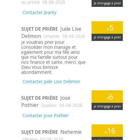
au prince
08-08-2026
je m’engage à prier
Contacter Jeanty
5
Jude Lise
SUJET DE PRIÈRE
x
Delimon
Orlando
08-08-2026
je m’engage à prier
je voudrais prier pour
consolider mon mariage et
egalement pour ma fille ainsi
que ma famille surtout pour
nos finance et sante. merci. que
Dieu vous benisse
abondamment.
Contacter Jude Lise Delimon
6
Jose
SUJET DE PRIÈRE
x
Pothier
Quebec
06-08-2026
je m’engage à prier
Contacter Jose Pothier
16
Nehemie
SUJET DE PRIÈRE
x
Ottawa
02-08-2026