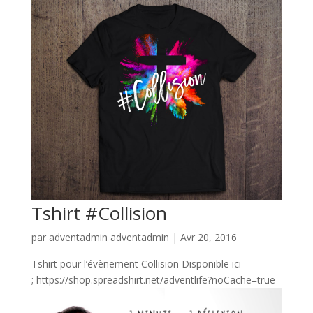
Tshirt #Collision
par
adventadmin adventadmin
|
Avr 20, 2016
Tshirt pour l’évènement Collision Disponible ici
; https://shop.spreadshirt.net/adventlife?noCache=true