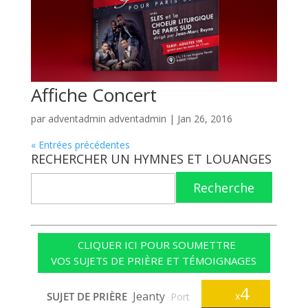
Affiche Concert
par
adventadmin adventadmin
|
Jan 26, 2016
« Entrées précédentes
RECHERCHER UN HYMNES ET LOUANGES
Recherche
CLIQUER ICI POUR SOUMETTRE
VOS SUJETS DE PRIÈRE ET TÉMOIGNAGES
4
Jeanty
SUJET DE PRIÈRE
x
Port