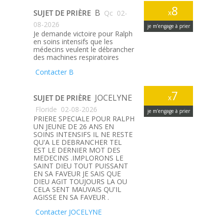
8
B
SUJET DE PRIÈRE
x
Qc
02-
08-2026
je m’engage à prier
Je demande victoire pour Ralph
en soins intensifs que les
médecins veulent le débrancher
des machines respiratoires
Contacter B
7
JOCELYNE
SUJET DE PRIÈRE
x
Floride
02-08-2026
je m’engage à prier
PRIERE SPECIALE POUR RALPH
UN JEUNE DE 26 ANS EN
SOINS INTENSIFS IL NE RESTE
QU'A LE DEBRANCHER TEL
EST LE DERNIER MOT DES
MEDECINS .IMPLORONS LE
SAINT DIEU TOUT PUISSANT
EN SA FAVEUR JE SAIS QUE
DIEU AGIT TOUJOURS LA OU
CELA SENT MAUVAIS QU'IL
AGISSE EN SA FAVEUR .
Contacter JOCELYNE