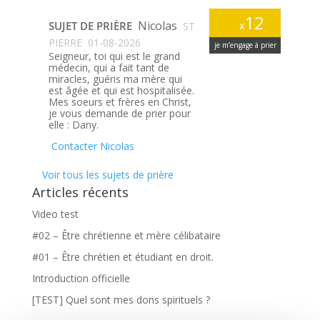
12
Nicolas
SUJET DE PRIÈRE
x
ST
PIERRE
01-08-2026
je m’engage à prier
Seigneur, toi qui est le grand
médecin, qui a fait tant de
miracles, guéris ma mère qui
est âgée et qui est hospitalisée.
Mes soeurs et frères en Christ,
je vous demande de prier pour
elle : Dany.
Contacter Nicolas
Voir tous les sujets de prière
Articles récents
Video test
#02 – Être chrétienne et mère célibataire
#01 – Être chrétien et étudiant en droit.
Introduction officielle
[TEST] Quel sont mes dons spirituels ?