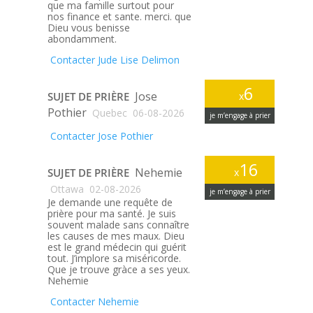
que ma famille surtout pour
nos finance et sante. merci. que
Dieu vous benisse
abondamment.
Contacter Jude Lise Delimon
6
Jose
SUJET DE PRIÈRE
x
Pothier
Quebec
06-08-2026
je m’engage à prier
Contacter Jose Pothier
16
Nehemie
SUJET DE PRIÈRE
x
Ottawa
02-08-2026
je m’engage à prier
Je demande une requête de
prière pour ma santé. Je suis
souvent malade sans connaître
les causes de mes maux. Dieu
est le grand médecin qui guérit
tout. J’implore sa miséricorde.
Que je trouve gràce a ses yeux.
Nehemie
Contacter Nehemie