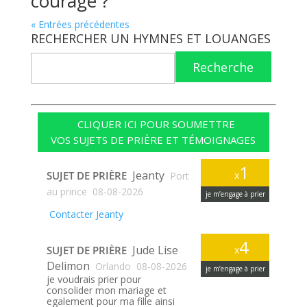
courage ?
« Entrées précédentes
RECHERCHER UN HYMNES ET LOUANGES
Recherche
CLIQUER ICI POUR SOUMETTRE
VOS SUJETS DE PRIÈRE ET TÉMOIGNAGES
1
Jeanty
SUJET DE PRIÈRE
x
Port
au prince
08-08-2026
je m’engage à prier
Contacter Jeanty
4
Jude Lise
SUJET DE PRIÈRE
x
Delimon
Orlando
08-08-2026
je m’engage à prier
je voudrais prier pour
consolider mon mariage et
egalement pour ma fille ainsi