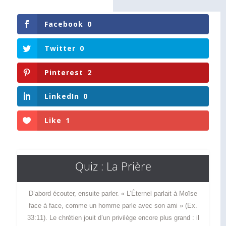
Facebook
0
Twitter
0
Pinterest
2
LinkedIn
0
Like
1
Quiz : La Prière
D’abord écouter, ensuite parler. « L’Éternel parlait à Moïse
face à face, comme un homme parle avec son ami » (Ex.
33:11). Le chrétien jouit d’un privilège encore plus grand : il